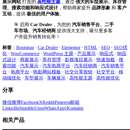
展示网站
打造的
高性能主题
，通过
强大的车型展示、库存管
理、搜索功能和响应式设计
，帮助商家提升
品牌形象
和
客户
互动
，提供
极佳的用户体验
。
🎯 启用
Car Dealer
，为您的
汽车销售平台、二手
车市场、汽车经销商
提供强大支持，吸引更多客
户并提升销售转化率！
标签
：
Bootstrap
·
Car Dealer
·
Elementor
·
HTML
·
SEO
·
SEO优
化
·
WooCommerce
·
WordPress 主题
·
产品展示
·
响应式
·
响应
式设计
·
商家展示
·
库存管理
·
影视项目展示
·
快速加载
·
搜
索功能
·
汽车展示
·
汽车电商平台
·
汽车经销商
·
汽车销售平
台
·
电商平台
·
电影网站模板
·
社交分享按钮
·
社交平台
·
移
动端优化
·
车型展示
·
车辆展示
·
高性能主题
·
高性能优化
分享
微信
微博
Facebook
X
Reddit
Pinterest
邮箱
LinkedIn
StumbleUpon
WhatsApp
vKontakte
相关产品