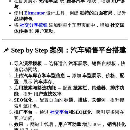
在首页展示“
热销车型
”或“
推荐汽车
”模块，增加
用户参
与
。
使用
Elementor
设计工具，创建
独特的页面布局
，提升
品牌特色
。
将
社交分享按钮
添加到每个车型页面中，增加
社交媒
体传播
和
用户互动
。
📌 Step by Step 案例：汽车销售平台搭建
导入演示模板
→ 选择适合
汽车展示、销售
的模板，快
速启动网站。
上传汽车库存和车型信息
→ 添加
车型展示、价格、配
置
，展示
汽车库存
。
启用搜索与筛选功能
→ 配置
搜索栏、筛选器、排序功
能
，提升
用户查找效率
。
SEO优化
→ 配置页面的
标题、描述、关键词
，提升搜
索引擎排名。
推广平台
→ 通过
社交平台
和SEO优化
，吸引更多潜在
客户访问。
效果
→ 网站上线后，
用户互动量
增加 30%，
销售转化