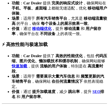
功能
：
Car Dealer
提供
完美的响应式设计
，确保网站在
手机、平板、桌面端
上都能无缝适配，优化
移动端用户
体验
。
场景
：适用于
所有汽车销售平台
，尤其是
移动端流量较
高
的平台，确保
每个设备上的展示效果一致
。
价值
：通过
移动端优化
，提升
移动流量
和
用户留存
率
，确保平台在
不同设备
上的表现一致。
⚡ 高效性能与极速加载
功能
：
Car Dealer
提供了
高效的性能优化
，包括
代码压
缩、图片优化、懒加载技术和缓存机制
，确保网站能够
快速加载
，提供
流畅的用户体验
，特别是在
高流量时
段
。
场景
：适用于
需要展示大量汽车信息
和
频繁更新的汽
车销售平台
，确保网站
在任何流量情况下
依然表现稳
定。
价值
：通过
提升加载速度
，减少
跳出率
，提升
SEO
排
名
和
用户留存率
。