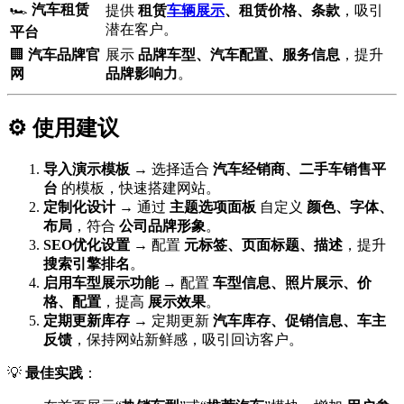
🏎️
汽车租赁
提供
租赁
车辆展示
、租赁价格、条款
，吸引
潜在客户。
平台
🏢
汽车品牌官
展示
品牌车型、汽车配置、服务信息
，提升
网
品牌影响力
。
⚙️ 使用建议
导入演示模板
→ 选择适合
汽车经销商、二手车销售平
台
的模板，快速搭建网站。
定制化设计
→ 通过
主题选项面板
自定义
颜色、字体、
布局
，符合
公司品牌形象
。
SEO优化设置
→ 配置
元标签、页面标题、描述
，提升
搜索引擎排名
。
启用车型展示功能
→ 配置
车型信息、照片展示、价
格、配置
，提高
展示效果
。
定期更新库存
→ 定期更新
汽车库存、促销信息、车主
反馈
，保持网站新鲜感，吸引回访客户。
💡
最佳实践
：