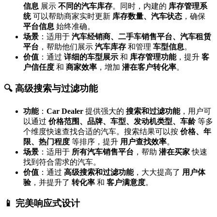
信息
展示
不同的汽车库存
。同时，内建的
库存管理系
统
可以帮助商家实时更新
库存数量、汽车状态
，确保
平台信息
始终准确。
场景
：适用于
汽车经销商、二手车销售平台、汽车租赁
平台
，帮助他们展示
汽车库存
和管理
车型信息
。
价值
：通过
详细的车型展示
和
库存管理功能
，提升
客
户信任度
和
商家效率
，增加
潜在客户转化率
。
🔍 高级搜索与过滤功能
功能
：
Car Dealer
提供强大的
搜索和过滤功能
，用户可
以通过
价格范围、品牌、车型、发动机类型、车龄
等多
个维度快速查找合适的汽车。搜索结果可以按
价格、年
限、热门程度
等排序，提升
用户查找效率
。
场景
：适用于
所有汽车销售平台
，帮助
潜在买家
快速
找到符合需求的汽车。
价值
：通过
高级搜索和过滤功能
，大大提高了
用户体
验
，并提升了
转化率
和
客户满意度
。
📱 完美响应式设计