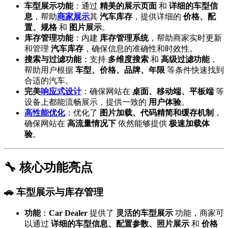
车型展示功能
：通过
精美的展示页面
和
详细的车型信
息
，帮助
商家展示
其
汽车库存
，提供详细的
价格、配
置、规格
和
图片展示
。
库存管理功能
：内建
库存管理系统
，帮助商家实时更新
和管理
汽车库存
，确保信息的准确性和时效性。
搜索与过滤功能
：支持
多维度搜索
和
高级过滤功能
，
帮助用户根据
车型、价格、品牌、年限
等条件快速找到
合适的汽车。
完美
响应式设计
：确保网站在
桌面、移动端、平板端
等
设备上都能流畅展示，提供一致的
用户体验
。
高性能优化
：优化了
图片加载、代码精简和缓存机制
，
确保网站在
高流量情况下
依然能够提供
极速加载体
验
。
🔧 核心功能亮点
🚗 车型展示与库存管理
功能
：
Car Dealer
提供了
灵活的车型展示
功能，商家可
以通过
详细的车型信息、配置参数、照片展示
和
价格