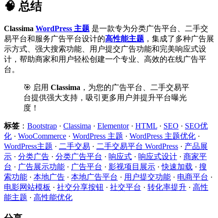
🧠 总结
Classima
WordPress 主题
是一款专为分类广告平台、二手交
易平台和服务广告平台设计的
高性能主题
，集成了多种广告展
示方式、强大搜索功能、用户提交广告功能和完美响应式设
计，帮助商家和用户轻松创建一个专业、高效的在线广告平
台。
🎯 启用
Classima
，为您的广告平台、二手交易平
台提供强大支持，吸引更多用户并提升平台曝光
度！
标签
：
Bootstrap
·
Classima
·
Elementor
·
HTML
·
SEO
·
SEO优
化
·
WooCommerce
·
WordPress 主题
·
WordPress 主题优化
·
WordPress主题
·
二手交易
·
二手交易平台 WordPress
·
产品展
示
·
分类广告
·
分类广告平台
·
响应式
·
响应式设计
·
商家平
台
·
广告展示功能
·
广告平台
·
影视项目展示
·
快速加载
·
搜
索功能
·
本地广告
·
本地广告平台
·
用户提交功能
·
电商平台
·
电影网站模板
·
社交分享按钮
·
社交平台
·
转化率提升
·
高性
能主题
·
高性能优化