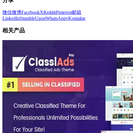
分享
微信
微博
Facebook
X
Reddit
Pinterest
邮箱
LinkedIn
StumbleUpon
WhatsApp
vKontakte
相关产品