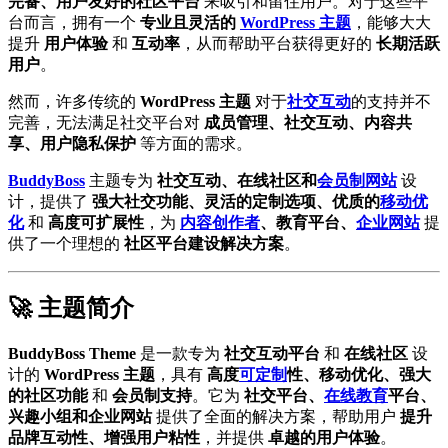
完备、用户友好的社区平台
来吸引和留住用户。对于这些平
台而言，拥有一个
专业且灵活的
WordPress 主题
，能够大大
提升
用户体验
和
互动率
，从而帮助平台获得更好的
长期活跃
用户
。
然而，许多传统的
WordPress 主题
对于
社交互动
的支持并不
完善，无法满足社交平台对
成员管理、社交互动、内容共
享、用户隐私保护
等方面的需求。
BuddyBoss
主题专为
社交互动、在线社区和
会员制网站
设
计，提供了
强大社交功能、灵活的定制选项、优质的
移动优
化
和
高度可扩展性
，为
内容创作者
、教育平台、
企业网站
提
供了一个理想的
社区平台建设解决方案
。
🚀 主题简介
BuddyBoss Theme
是一款专为
社交互动平台
和
在线社区
设
计的
WordPress 主题
，具有
高度
可定制
性、移动优化、强大
的社区功能
和
会员制支持
。它为
社交平台、
在线教育
平台、
兴趣小组和企业网站
提供了全面的解决方案，帮助用户
提升
品牌互动性、增强用户粘性
，并提供
卓越的用户体验
。