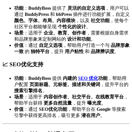
功能
：
BuddyBoss
提供了
灵活的自定义选项
，用户可以
通过
BuddyPress
和
bbPress
插件进行功能扩展，自定义
颜色、字体、布局、内容模块
，以及
社交功能
，使每个
社区平台都能够呈现
个性化的设计
。
场景
：适用于
企业、教育、创作者
，需要根据自身需求
和品牌形象来定制网站的
设计和功能
。
价值
：通过
自定义选项
，帮助用户打造一个与
品牌形象
一致
的
独特平台
，提升
用户粘性
和
品牌辨识度
。
📈 SEO优化支持
功能
：
BuddyBoss
提供
内建的
SEO 优化
功能
，帮助用
户配置
页面标题、元标签、描述和关键词
，提升平台的
搜索引擎排名
。
场景
：适用于
内容创作者、社交平台、在线教育平台
，
帮助平台获得
更多自然流量
，提升
曝光度
。
价值
：通过
SEO优化功能
，帮助平台在
Google
等搜索
引擎中获得更高排名，吸引更多
潜在用户
。