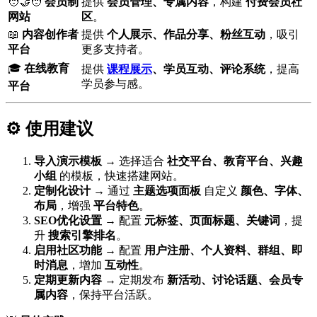
🧑‍🤝‍🧑
会员制
提供
会员管理、专属内容
，构建
付费会员社
网站
区
。
📖
内容创作者
提供
个人展示、作品分享、粉丝互动
，吸引
平台
更多支持者。
🎓
在线教育
提供
课程展示
、学员互动、评论系统
，提高
学员参与感。
平台
⚙️ 使用建议
导入演示模板
→ 选择适合
社交平台、教育平台、兴趣
小组
的模板，快速搭建网站。
定制化设计
→ 通过
主题选项面板
自定义
颜色、字体、
布局
，增强
平台特色
。
SEO优化设置
→ 配置
元标签、页面标题、关键词
，提
升
搜索引擎排名
。
启用社区功能
→ 配置
用户注册、个人资料、群组、即
时消息
，增加
互动性
。
定期更新内容
→ 定期发布
新活动、讨论话题、会员专
属内容
，保持平台活跃。