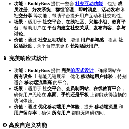
功能
：
BuddyBoss
提供一整套
社交互动功能
，包括
成
员注册、好友系统、群组管理、即时消息、活动发布
和
社交分享
等功能，帮助平台提升用户互动和社交粘性。
场景
：适用于
社交平台、在线社区、兴趣小组、教育平
台
，帮助用户在
平台内建立社交关系、发布内容、参与
讨论
。
价值
：通过
社交互动功能
，增强
用户参与感
，提高
社
区活跃度
，为平台带来更多
长期活跃用户
。
📱 完美响应式设计
功能
：
BuddyBoss
提供
完美
响应式设计
，确保网站在
所有设备
上都能无缝展示，优化
移动端用户体验
，特别
适合
移动端流量高
的平台。
场景
：适用于
社交平台、会员制网站、在线教育平台
，
确保用户无论在
桌面、手机还是平板
上都能获得流畅的
访问体验。
价值
：通过
优化移动端用户体验
，提升
移动端流量
和
用户留存率
，确保
所有用户
都能无障碍访问。
⚙️ 高度自定义功能