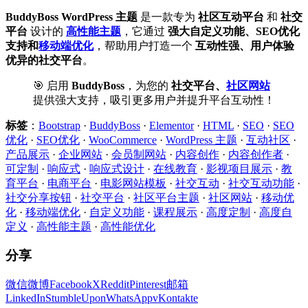
BuddyBoss WordPress 主题
是一款专为
社区互动平台
和
社交
平台
设计的
高性能主题
，它通过
强大自定义功能、SEO优化
支持和
移动端优化
，帮助用户打造一个
互动性强、用户体验
优异的社交平台
。
🎯 启用
BuddyBoss
，为您的
社交平台、
社区网站
提供强大支持，吸引更多用户并提升平台互动性！
标签
：
Bootstrap
·
BuddyBoss
·
Elementor
·
HTML
·
SEO
·
SEO
优化
·
SEO优化
·
WooCommerce
·
WordPress 主题
·
互动社区
·
产品展示
·
企业网站
·
会员制网站
·
内容创作
·
内容创作者
·
可定制
·
响应式
·
响应式设计
·
在线教育
·
影视项目展示
·
教
育平台
·
电商平台
·
电影网站模板
·
社交互动
·
社交互动功能
·
社交分享按钮
·
社交平台
·
社区平台主题
·
社区网站
·
移动优
化
·
移动端优化
·
自定义功能
·
课程展示
·
高度定制
·
高度自
定义
·
高性能主题
·
高性能优化
分享
微信
微博
Facebook
X
Reddit
Pinterest
邮箱
LinkedIn
StumbleUpon
WhatsApp
vKontakte