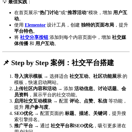
💡
最佳实践
：
在首页展示“
热门讨论
”或“
推荐活动
”模块，增加
用户互
动
。
使用
Elementor
设计工具，创建
独特的页面布局
，提升
平台特色
。
将
社交分享按钮
添加到每个内容页面中，增加
社交媒
体传播
和
用户互动
。
📌 Step by Step 案例：社交平台搭建
导入演示模板
→ 选择适合
社交互动、社区功能展示
的
模板，快速启动网站。
上传社区内容和活动
→ 添加
活动信息、讨论话题、会
员资料
，展示平台的社交功能。
启用社交互动模块
→ 配置
评论、点赞、私信
等功能，
提升
用户参与度
。
SEO优化
→ 配置页面的
标题、描述、关键词
，提升搜
索引擎排名。
推广平台
→ 通过
社交平台和SEO优化
，吸引更多潜在
用户访问。