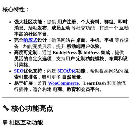
核心特性：
强大社区功能
：提供
用户注册、个人资料、群组、即时
消息、活动发布、成员互动
等社交功能，打造一个
互动
丰富的社区平台
。
完全
响应式
设计
：确保网站在
桌面、手机、平板
等各设
备上均能完美展示，提升
移动端用户体验
。
高度可定制
：通过
BuddyPress 和 bbPress 集成
，提供
灵活的自定义选项
，支持用户
定制功能模块、布局和设
计风格
。
SEO
优化支持
：内建
SEO优化
功能
，帮助提高网站的
搜
索引擎排名
，吸引更多
自然流量
。
易于扩展
：兼容
WooCommerce
、LearnDash
和其他流
行插件，适合构建
电商、教育和会员平台
。
🔧 核心功能亮点
💬 社区互动功能