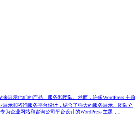
网站来展示他们的产品、服务和团队。然而，许多WordPress 主题
为企业展示和咨询服务平台设计，结合了强大的服务展示、团队介
企业网站和咨询公司平台设计的WordPress 主题，...