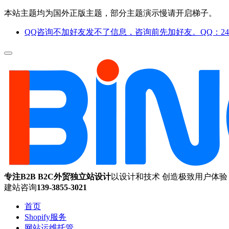
本站主题均为国外正版主题，部分主题演示慢请开启梯子。
QQ咨询不加好友发不了信息，咨询前先加好友。QQ：244
专注B2B B2C外贸独立站设计
以设计和技术 创造极致用户体验
建站咨询
139-3855-3021
首页
Shopify服务
网站运维托管