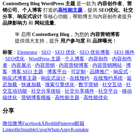
Contentberg Blog WordPress 主题
是一款为
内容创作者、营
销公司、个人博客
打造的
高性能主题
，提供
SEO优化、社交
分享、响应式设计
等核心功能，帮助博主与内容创作者提升
品牌影响力
和
网站流量
。
🎯 启用
Contentberg Blog
，为您的
内容营销博客
提供强大支持，提升
用户参与度
和
品牌曝光
！
标签
：
Elementor
·
SEO
·
SEO 优化
·
SEO 优化博客
·
SEO 插件
·
SEO优化
·
WordPress 主题
·
个人博客
·
内容创作
·
内容创作
者
·
内容展示
·
内容营销
·
内容营销博客
·
内容营销网站
·
博
客
·
博客 SEO 主题
·
博客平台
·
可定制
·
品牌推广
·
响应式
·
响应式博客主题
·
响应式设计
·
在线预约
·
在线预约系统
·
延
迟加载
·
快速加载
·
搜索引擎优化
·
数字营销
·
社交互动
·
社
交互动功能
·
社交分享按钮
·
社交分享插件
·
社交平台
·
移动
端优化
·
营销博客模板
·
高性能主题
·
高性能优化
分享
微信
微博
Facebook
X
Reddit
Pinterest
邮箱
LinkedIn
StumbleUpon
WhatsApp
vKontakte