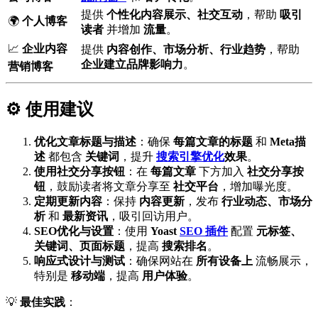
提供
个性化内容展示、社交互动
，帮助
吸引
🌍
个人博客
读者
并增加
流量
。
📈
企业内容
提供
内容创作、市场分析、行业趋势
，帮助
企业建立品牌影响力
。
营销博客
⚙️ 使用建议
优化文章标题与描述
：确保
每篇文章的标题
和
Meta描
述
都包含
关键词
，提升
搜索引擎优化
效果
。
使用社交分享按钮
：在
每篇文章
下方加入
社交分享按
钮
，鼓励读者将文章分享至
社交平台
，增加曝光度。
定期更新内容
：保持
内容更新
，发布
行业动态、市场分
析
和
最新资讯
，吸引回访用户。
SEO优化与设置
：使用
Yoast
SEO 插件
配置
元标签、
关键词、页面标题
，提高
搜索排名
。
响应式设计与测试
：确保网站在
所有设备上
流畅展示，
特别是
移动端
，提高
用户体验
。
💡
最佳实践
：