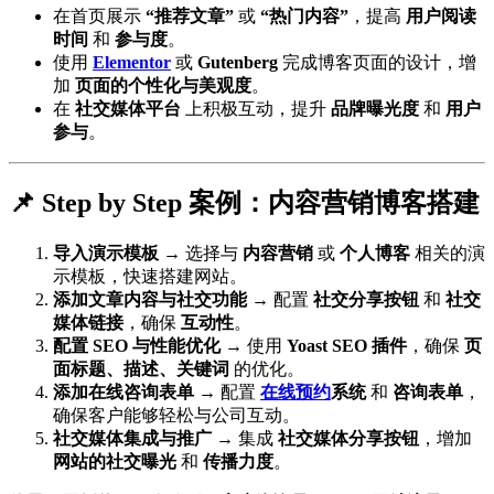
在首页展示
“推荐文章”
或
“热门内容”
，提高
用户阅读
时间
和
参与度
。
使用
Elementor
或
Gutenberg
完成博客页面的设计，增
加
页面的个性化与美观度
。
在
社交媒体平台
上积极互动，提升
品牌曝光度
和
用户
参与
。
📌 Step by Step 案例：内容营销博客搭建
导入演示模板
→ 选择与
内容营销
或
个人博客
相关的演
示模板，快速搭建网站。
添加文章内容与社交功能
→ 配置
社交分享按钮
和
社交
媒体链接
，确保
互动性
。
配置 SEO 与性能优化
→ 使用
Yoast SEO 插件
，确保
页
面标题、描述、关键词
的优化。
添加在线咨询表单
→ 配置
在线预约
系统
和
咨询表单
，
确保客户能够轻松与公司互动。
社交媒体集成与推广
→ 集成
社交媒体分享按钮
，增加
网站的社交曝光
和
传播力度
。