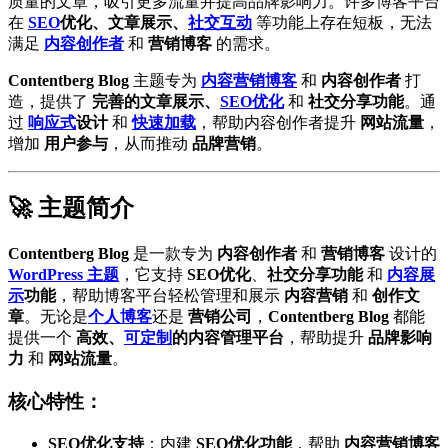
质量的文章，吸引更多流量并提高品牌影响力。许多博客平台
在
SEO
优化、文章展示、
社交互动
等功能上存在短板，无法
满足
内容创作者
和
营销博客
的需求。
Contentberg Blog
主题专为
内容营销博客
和
内容创作者
打
造，提供了
完善的文章展示、
SEO优化
和
社交分享功能
。通
过
响应式
设计
和
快速加载
，帮助内容创作者提升
网站流量
，
增加
用户参与
，从而推动
品牌营销
。
🚀 主题简介
Contentberg Blog
是一款专为
内容创作者
和
营销博客
设计的
WordPress 主题
，它支持
SEO优化
、
社交分享功能
和
内容展
示
功能
，帮助博客平台轻松管理和展示
内容营销
和
创作文
章
。无论是
个人博客
还是
营销公司
，
Contentberg Blog
都能
提供一个
高效、
可定制
的内容管理平台
，帮助提升
品牌影响
力
和
网站流量
。
核心特性：
SEO优化支持
：内建
SEO优化功能
，帮助
内容营销博客