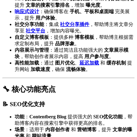
提升
文章的搜索引擎排名
，增加
曝光度
。
响应式设计
：确保博客在
手机、平板和桌面端
完美展
示，提升
用户体验
。
社交分享功能
：集成
社交分享插件
，帮助博主将文章分
享至
社交平台
，增加内容曝光。
自定义博客模板
：提供多种
博客模板
，帮助博主根据需
求定制布局，提升
品牌形象
。
内容展示与管理
：通过简洁且功能强大的
文章展示模
块
，帮助创作者展示内容，提高
用户参与度
。
高性能加载
：通过
图片优化
、
延迟加载
和
缓存机制
提
升网站
加载速度
，确保
流畅体验
。
🔧 核心功能亮点
📝 SEO优化支持
功能
：
Contentberg Blog
提供强大的
SEO优化功能
，帮
助博客内容在搜索引擎中获得更高的排名。
场景
：适用于
内容创作者
和
营销博客
，提升
文章的曝
光率
和
网站流量
。