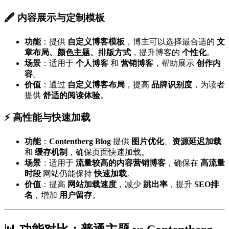
🖋️ 内容展示与定制模板
功能
：提供
自定义博客模板
，博主可以选择最合适的
文
章布局、颜色主题、排版方式
，提升博客的
个性化
。
场景
：适用于
个人博客
和
营销博客
，帮助展示
创作内
容
。
价值
：通过
自定义博客布局
，提高
品牌识别度
，为读者
提供
舒适的阅读体验
。
⚡ 高性能与快速加载
功能
：
Contentberg Blog
提供
图片优化
、
资源延迟加载
和
缓存机制
，确保页面快速加载。
场景
：适用于
流量较高的内容营销博客
，确保在
高流量
时段
网站仍能保持
快速加载
。
价值
：提高
网站加载速度
，减少
跳出率
，提升
SEO排
名
，增加
用户留存
。