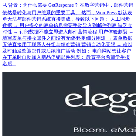
🔍 背景：为什么需要 GetResponse？ 在数字营销中，邮件营销
依然是转化与用户维系的重要工具。 然而，WordPress 默认表
单无法与邮件营销系统直接集成，导致以下问题： 人工同步
数据 → 用户提交的表单信息需要手动导入到邮件列表 缺乏实
时性 → 订阅数据不能立即进入邮件营销流程 用户体验割裂 →
填写表单与接收邮件之间没有无缝衔接 细分困难 → 表单数据
无法直接用于联系人分组与精准营销 营销自动化受限 → 难以
及时触发欢迎邮件或后续推广活动 例如： 电商网站想让客户
在下单时自动加入新品促销邮件列表； 教育平台希望学生报
名后...