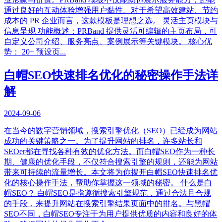
通过良好的互动体验增强用户黏性。对于希望高效建站、节约
成本的 PR 企业而言，这款模板是理想之选。 灵活主页模块与
信息呈现 功能概述：PRBand 提供灵活可编辑的主页布局，可
自定义公司介绍、服务亮点、案例展示等关键模块。 核心优
势： 20+ 预设页...
白帽SEO快速排名优化的秘密操作手法详
解
2024-09-06
在当今的数字营销领域，搜索引擎优化（SEO）已经成为网站
成功的关键策略之一。为了提升网站的排名，许多站长和
SEOer都在寻找各种有效的优化方法。而白帽SEO作为一种长
期、健康的优化手段，不仅符合搜索引擎的规则，还能为网站
带来可持续的流量增长。本文将为你揭开白帽SEO快速排名优
化的核心操作手法，帮助你掌握这一领域的秘密。 什么是白
帽SEO？ 白帽SEO是指遵循搜索引擎规范，通过合法且合规
的手段，来提升网站在搜索引擎结果页面中的排名。与黑帽
SEO不同，白帽SEO专注于为用户提供优质的内容和良好的体