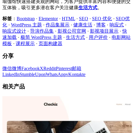
瑜伽馆快速搭建美观的网站，为客户提供丰富内容和便捷的交
互体验，吸引更多潜在客户关注健康
生活方式
。
标签
：
Bootstrap
·
Elementor
·
HTML
·
SEO
·
SEO 优化
·
SEO优
化
·
WordPress 主题
·
作品集展示
·
健康生活
·
博客
·
响应式
·
响应式设计
·
导演作品集
·
影视公司官网
·
影视项目展示
·
快
速加载
·
极简 WordPress 主题
·
生活方式
·
用户评价
·
电影网站
模板
·
课程展示
·
页面构建器
分享
微信
微博
Facebook
X
Reddit
Pinterest
邮箱
LinkedIn
StumbleUpon
WhatsApp
vKontakte
相关产品