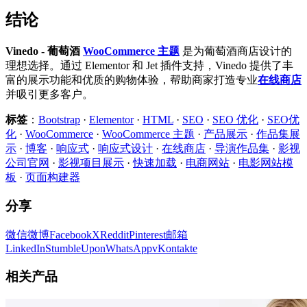
结论
Vinedo - 葡萄酒
WooCommerce 主题
是为葡萄酒商店设计的
理想选择。通过 Elementor 和 Jet 插件支持，Vinedo 提供了丰
富的展示功能和优质的购物体验，帮助商家打造专业
在线商店
并吸引更多客户。
标签
：
Bootstrap
·
Elementor
·
HTML
·
SEO
·
SEO 优化
·
SEO优
化
·
WooCommerce
·
WooCommerce 主题
·
产品展示
·
作品集展
示
·
博客
·
响应式
·
响应式设计
·
在线商店
·
导演作品集
·
影视
公司官网
·
影视项目展示
·
快速加载
·
电商网站
·
电影网站模
板
·
页面构建器
分享
微信
微博
Facebook
X
Reddit
Pinterest
邮箱
LinkedIn
StumbleUpon
WhatsApp
vKontakte
相关产品