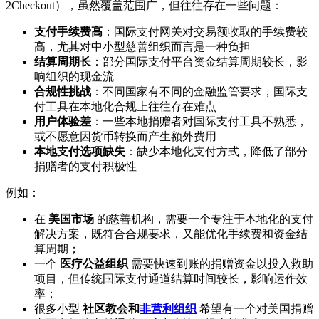
2Checkout），虽然覆盖范围广，但往往存在一些问题：
支付手续费高
：国际支付网关对交易额收取的手续费较
高，尤其对中小型慈善组织而言是一种负担
结算周期长
：部分国际支付平台资金结算周期较长，影
响组织的现金流
合规性挑战
：不同国家有不同的金融监管要求，国际支
付工具在本地化合规上往往存在难点
用户体验差
：一些本地捐赠者对国际支付工具不熟悉，
或不愿意因货币转换而产生额外费用
本地支付选项缺失
：缺少本地化支付方式，降低了部分
捐赠者的支付积极性
例如：
在
美国市场
的慈善机构，需要一个专注于本地化的支付
解决方案，既符合合规要求，又能优化手续费和资金结
算周期；
一个
医疗公益组织
需要快速到账的捐赠资金以投入救助
项目，但传统国际支付通道结算时间较长，影响运作效
率；
很多小型
社区教会和
非营利组织
希望有一个对美国捐赠