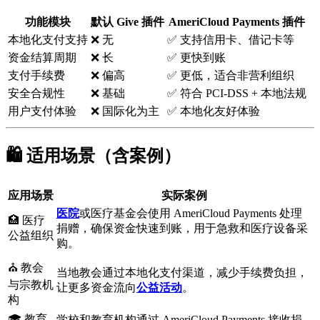
功能模块
默认 Give 插件
AmeriCloud Payments 插件
本地化支付支持
❌ 无
✅ 支持信用卡、借记卡等
资金结算周期
❌ 长
✅ 更快到账
支付手续费
❌ 偏高
✅ 更低，适合非营利组织
安全合规性
❌ 基础
✅ 符合 PCI-DSS + 本地法规
用户支付体验
❌ 国际化为主
✅ 本地化友好体验
🛍️ 适用场景（含案例）
应用场景
实际案例
医院
或医疗基金会使用 AmeriCloud Payments 处理
🏥 医疗
捐赠，确保资金快速到账，用于急救和医疗设备采
公益组织
购。
⛪ 教会
当地教会通过本地化支付渠道，减少手续费负担，
与宗教机
让更多资金流向
公益活动
。
构
🎓 教育
学校和教育机构通过 AmeriCloud Payments 接收捐