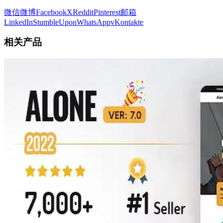
微信
微博
Facebook
X
Reddit
Pinterest
邮箱
LinkedIn
StumbleUpon
WhatsApp
vKontakte
相关产品