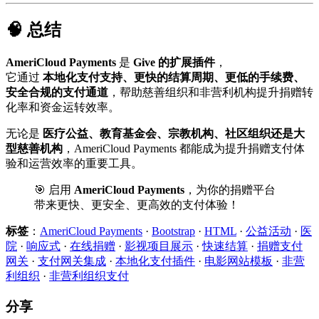
🧠 总结
AmeriCloud Payments
是
Give 的扩展插件
，
它通过
本地化支付支持、更快的结算周期、更低的手续费、
安全合规的支付通道
，帮助慈善组织和非营利机构提升捐赠转
化率和资金运转效率。
无论是
医疗公益、教育基金会、宗教机构、社区组织还是大
型慈善机构
，AmeriCloud Payments 都能成为提升捐赠支付体
验和运营效率的重要工具。
🎯 启用
AmeriCloud Payments
，为你的捐赠平台
带来更快、更安全、更高效的支付体验！
标签
：
AmeriCloud Payments
·
Bootstrap
·
HTML
·
公益活动
·
医
院
·
响应式
·
在线捐赠
·
影视项目展示
·
快速结算
·
捐赠支付
网关
·
支付网关集成
·
本地化支付插件
·
电影网站模板
·
非营
利组织
·
非营利组织支付
分享