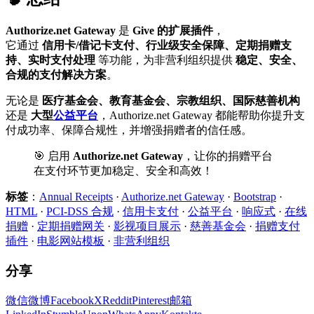
Authorize.net Gateway
是
Give 的扩展插件
，
它通过
信用卡/借记卡支付、行业级安全保障、定期捐赠支
持、实时支付处理
等功能，为非营利组织提供
稳定、安全、
合规的支付解决方案
。
无论是
医疗基金会、教育基金会、宗教组织、国际慈善机构
还是
大型
公益平台
，Authorize.net Gateway 都能帮助你提升支
付成功率、保障合规性，并增强捐赠者的信任感。
🎯 启用
Authorize.net Gateway
，让你的捐赠平台
在支付环节更加稳定、安全和高效！
标签
：
Annual Receipts
·
Authorize.net Gateway
·
Bootstrap
·
HTML
·
PCI-DSS 合规
·
信用卡支付
·
公益平台
·
响应式
·
在线
捐赠
·
定期捐赠网关
·
影视项目展示
·
慈善基金会
·
捐赠支付
插件
·
电影网站模板
·
非营利组织
分享
微信
微博
Facebook
X
Reddit
Pinterest
邮箱