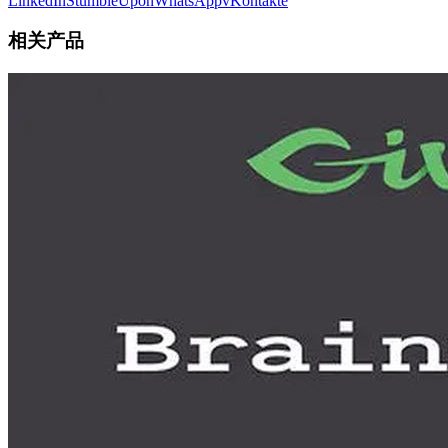
LinkedIn
StumbleUpon
WhatsApp
vKontakte
相关产品