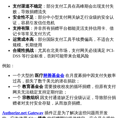
支付渠道不稳定
：部分支付工具在高峰期会出现支付失
败，导致捐赠流失
安全性不足
：部分中小型支付网关缺乏行业级的安全认
证，容易引发信任危机
支持有限
：并非所有捐赠平台都能灵活支持信用卡、借
记卡等常见支付方式
运营成本高
：部分国际支付工具手续费偏高，不适合大
规模、长期使用
合规性挑战
：尤其在北美市场，支付网关必须满足 PCI-
DSS 等行业标准，否则可能带来合规风险
例如：
一个大型的
医疗
慈善基金会
在月度募捐中因支付失败率
过高，损失了数千美元的潜在捐款；
一个
教育基金会
需要接收校友的循环捐赠，但原有支付
网关无法稳定支持定期付款；
一个
宗教组织
因支付通道缺乏行业级认证，导致部分捐
赠者对支付安全存疑，从而放弃捐赠。
Authorize.net Gateway
插件正是为了解决这些问题而开发