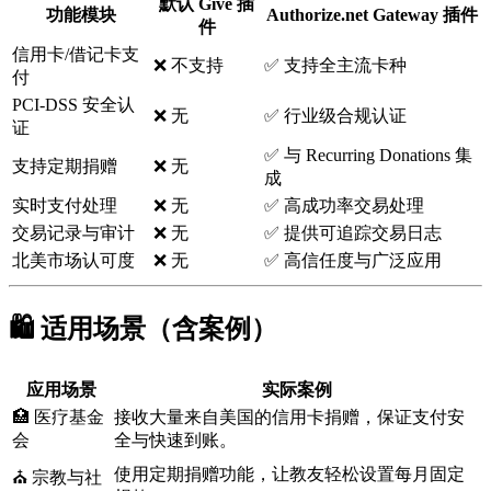
默认 Give 插
功能模块
Authorize.net Gateway 插件
件
信用卡/借记卡支
❌ 不支持
✅ 支持全主流卡种
付
PCI-DSS 安全认
❌ 无
✅ 行业级合规认证
证
✅ 与 Recurring Donations 集
支持定期捐赠
❌ 无
成
实时支付处理
❌ 无
✅ 高成功率交易处理
交易记录与审计
❌ 无
✅ 提供可追踪交易日志
北美市场认可度
❌ 无
✅ 高信任度与广泛应用
🛍️ 适用场景（含案例）
应用场景
实际案例
🏥 医疗基金
接收大量来自美国的信用卡捐赠，保证支付安
会
全与快速到账。
使用定期捐赠功能，让教友轻松设置每月固定
⛪ 宗教与社