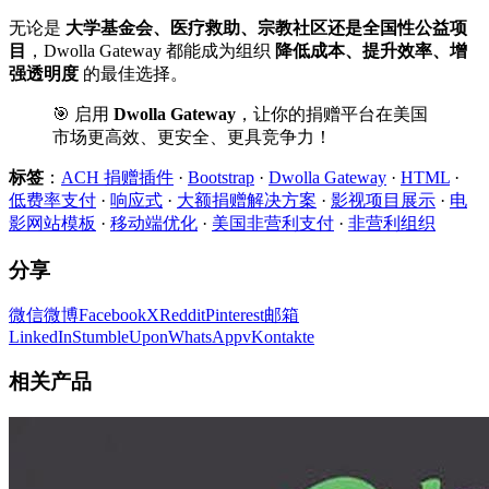
无论是
大学基金会、医疗救助、宗教社区还是全国性公益项
目
，Dwolla Gateway 都能成为组织
降低成本、提升效率、增
强透明度
的最佳选择。
🎯 启用
Dwolla Gateway
，让你的捐赠平台在美国
市场更高效、更安全、更具竞争力！
标签
：
ACH 捐赠插件
·
Bootstrap
·
Dwolla Gateway
·
HTML
·
低费率支付
·
响应式
·
大额捐赠解决方案
·
影视项目展示
·
电
影网站模板
·
移动端优化
·
美国非营利支付
·
非营利组织
分享
微信
微博
Facebook
X
Reddit
Pinterest
邮箱
LinkedIn
StumbleUpon
WhatsApp
vKontakte
相关产品