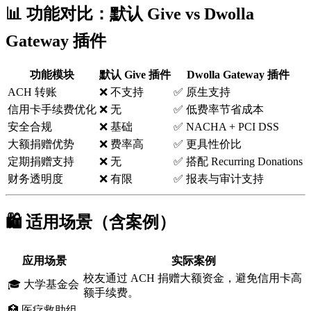
📊 功能对比：默认 Give vs Dwolla
Gateway 插件
功能模块
默认 Give 插件
Dwolla Gateway 插件
ACH 转账
❌ 不支持
✅ 原生支持
信用卡手续费优化
❌ 无
✅ 低费率节省成本
安全合规
❌ 基础
✅ NACHA + PCI DSS
大额捐赠优势
❌ 费率高
✅ 更具性价比
定期捐赠支持
❌ 无
✅ 搭配 Recurring Donations
财务透明度
❌ 有限
✅ 报表与审计支持
🛍️ 适用场景（含案例）
应用场景
实际案例
校友通过 ACH 捐赠大额资金，避免信用卡高
🎓 大学基金会
额手续费。
🏥 医疗救助组