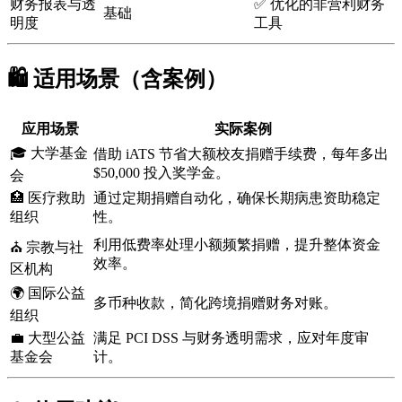
财务报表与透
✅ 优化的非营利财务
基础
明度
工具
🛍️ 适用场景（含案例）
应用场景
实际案例
🎓 大学基金
借助 iATS 节省大额校友捐赠手续费，每年多出
$50,000 投入奖学金。
会
🏥 医疗救助
通过定期捐赠自动化，确保长期病患资助稳定
组织
性。
利用低费率处理小额频繁捐赠，提升整体资金
⛪ 宗教与社
效率。
区机构
🌍 国际公益
多币种收款，简化跨境捐赠财务对账。
组织
💼 大型公益
满足 PCI DSS 与财务透明需求，应对年度审
基金会
计。