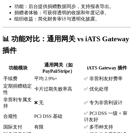
功能：后台提供捐赠数据同步，支持报表导出。
捐赠者体验：可获得透明的收据和年度记录。
组织收益：简化财务审计与透明化披露。
📊 功能对比：通用网关 vs iATS Gateway
插件
通用网关（如
功能模块
iATS Gateway 插件
PayPal/Stripe）
手续费
平均 2.9%+
✅ 非营利友好费率
定期捐赠稳定
卡片过期失败率高
✅ 优化处理
性
非营利专属支
❌ 无
✅ 专为非营利设计
持
✅ PCI DSS 一级 + 审
合规性
PCI DSS 基础
计友好
国际支付
有限
✅ 多币种支持