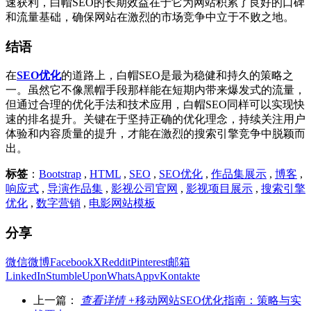
速获利，白帽SEO的长期效益在于它为网站积累了良好的口碑
和流量基础，确保网站在激烈的市场竞争中立于不败之地。
结语
在
SEO优化
的道路上，白帽SEO是最为稳健和持久的策略之
一。虽然它不像黑帽手段那样能在短期内带来爆发式的流量，
但通过合理的优化手法和技术应用，白帽SEO同样可以实现快
速的排名提升。关键在于坚持正确的优化理念，持续关注用户
体验和内容质量的提升，才能在激烈的搜索引擎竞争中脱颖而
出。
标签
：
Bootstrap
,
HTML
,
SEO
,
SEO优化
,
作品集展示
,
博客
,
响应式
,
导演作品集
,
影视公司官网
,
影视项目展示
,
搜索引擎
优化
,
数字营销
,
电影网站模板
分享
微信
微博
Facebook
X
Reddit
Pinterest
邮箱
LinkedIn
StumbleUpon
WhatsApp
vKontakte
上一篇：
查看详情 +
移动网站SEO优化指南：策略与实