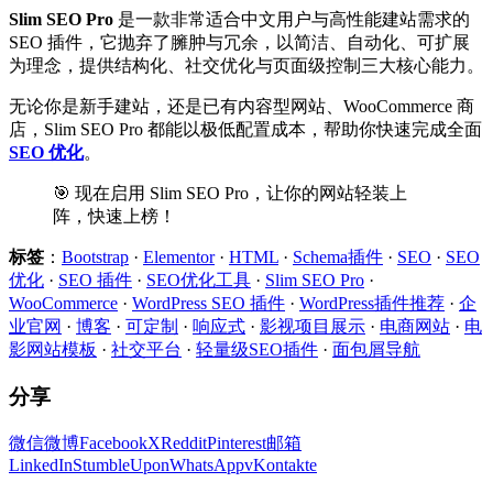
Slim SEO Pro
是一款非常适合中文用户与高性能建站需求的
SEO 插件，它抛弃了臃肿与冗余，以简洁、自动化、可扩展
为理念，提供结构化、社交优化与页面级控制三大核心能力。
无论你是新手建站，还是已有内容型网站、WooCommerce 商
店，Slim SEO Pro 都能以极低配置成本，帮助你快速完成全面
SEO 优化
。
🎯 现在启用 Slim SEO Pro，让你的网站轻装上
阵，快速上榜！
标签
：
Bootstrap
·
Elementor
·
HTML
·
Schema插件
·
SEO
·
SEO
优化
·
SEO 插件
·
SEO优化工具
·
Slim SEO Pro
·
WooCommerce
·
WordPress SEO 插件
·
WordPress插件推荐
·
企
业官网
·
博客
·
可定制
·
响应式
·
影视项目展示
·
电商网站
·
电
影网站模板
·
社交平台
·
轻量级SEO插件
·
面包屑导航
分享
微信
微博
Facebook
X
Reddit
Pinterest
邮箱
LinkedIn
StumbleUpon
WhatsApp
vKontakte