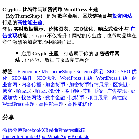
Crypto – 比特币与加密货币 WordPress 主题
（MyThemeShop）
是为
数字金融、区块链项目与
投资网站
打造的
高性能主题
。
凭借
实时数据展示、价格图表、SEO优化、响应式设计
与
广
告变现
功能
，Crypto 不仅提升了网站的专业度，也帮助品牌在
竞争激烈的加密市场中脱颖而出。
🎯 启用
Crypto 主题
，打造属于你的
加密货币网
站
，让内容、数据与收益完美融合！
标签
：
Elementor
·
MyThemeShop
·
Schema 标记
·
SEO
·
SEO 优
化
·
SEO 插件
·
SEO优化
·
WordPress 主题
·
WordPress主题
·
企
业官网
·
内容传播
·
加密货币
·
加密货币行情展示
·
区块链
·
博客
·
响应式
·
响应式设计
·
多币种
·
实时币价
·
广告变现
·
延
迟加载
·
投资网站
·
数字金融
·
比特币
·
项目展示
·
高性能
WordPress 主题
·
高性能主题
·
高性能优化
分享
微信
微博
Facebook
X
Reddit
Pinterest
邮箱
LinkedIn
StumbleUpon
WhatsApp
vKontakte