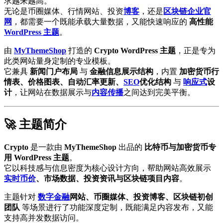
求越来越高。
无论是币圈媒体、行情网站、投资
博客
，还是
区块链
企业官
网
，都需要一个既能承载大量数据，又能快速响应的
高性能
WordPress 主题
。
由
MyThemeShop
打造的
Crypto WordPress 主题
，正是专为
此类网站量身定制的专业模板。
它兼具
新闻门户布局
与
金融信息展示结构
，内置
加密货币行
情表、价格图表、自动汇率更新、
SEO
优化结构
与
响应式
设
计
，让网站在数据展示与
内容传播
之间达到完美平衡。
🚀 主题简介
Crypto
是一款由
MyThemeShop
出品的
比特币与加密货币专
用 WordPress 主题
。
它以科技感与信息密度为核心设计方向，帮助网站高效展示
实时币价
、市场数据、投资资讯与区块链项目内容
。
主题针对
数字金融
网站、币圈媒体、投资博客、区块链初创
团队
等场景进行了功能深度定制，既能满足内容发布，又能
支持高并发数据访问。