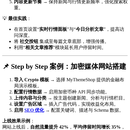
内容更新节奏
→ 保持新闻与行情更新频率，强化搜索权
重。
💡
最佳实践
：
在首页设置“
实时行情面板
”与“
今日分析文章
”，提高访
问深度。
将
社交按钮
集成至每篇文章底部，增强传播。
利用“
相关文章推荐
”模块延长用户停留时间。
📌 Step by Step 案例：加密媒体网站搭建
导入 Crypto 模板
→ 选择 MyThemeShop 提供的金融布
局演示模板。
配置行情数据
→ 启用加密币种 API 同步功能。
上传内容与分类
→ 按主题创建新闻、分析与行情栏目。
设置广告区域
→ 插入广告代码，实现收益化布局。
启用
SEO 优化
→ 配置关键词、描述与 Schema 数据。
上线效果示例
：
网站上线后，
自然流量提升 42%
，
平均停留时间增长 35%
，