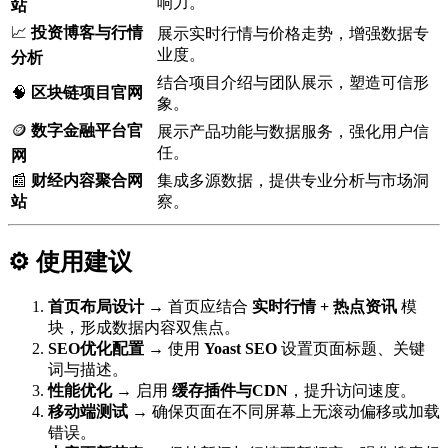
响力。
站
📈
投资博客与行情
展示实时行情与价格走势，增强数据专
业度。
分析
结合项目介绍与团队展示，塑造可信形
🧠
区块链项目官网
象。
🪙
数字金融平台官
展示产品功能与数据服务，强化用户信
任。
网
📰
财经内容聚合网
集成多源数据，提供专业分析与市场洞
站
察。
⚙️ 使用建议
首页布局设计
→ 首页应结合
实时行情 + 热点资讯
模
块，形成数据内容双焦点。
SEO优化配置
→ 使用
Yoast SEO
设置页面标题、关键
词与描述。
性能优化
→ 启用
缓存插件与CDN
，提升访问速度。
移动端测试
→ 确保页面在不同屏幕上无滚动偏移或加载
错误。