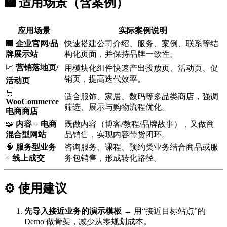
🛍️ 适用场景（含案例）
应用场景
实际案例说明
🏢
企业官网/品
快速搭建公司介绍、服务、案例、联系等结
牌展示站
构化页面，并保持品牌一致性。
📈
营销落地页/
用模块化组件快速产出投放页、活动页、促
销页，提高迭代效率。
活动页
🛒
适合服饰、家居、数码等多品类商店，强调
WooCommerce
筛选、展示与购物流程优化。
电商商店
🧩
内容 + 电商
既做内容（博客/教程/品牌故事），又做商
混合型网站
品销售，实现内容带货闭环。
🧠
服务型业务
咨询服务、课程、预约类业务结合商品或服
+ 线上成交
务包销售，形成转化路径。
⚙️ 使用建议
先导入接近业务的演示模板
→ 用“接近目标站点”的
Demo 做骨架，减少从零规划成本。