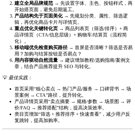
建立全局品牌规范
→ 先设置字体、主色、按钮样式，再
开始搭页面，避免后期返工。
产品结构先于页面美化
→ 先规划分类、属性、筛选逻
辑，再优化商品卡片与详情页。
重点优化关键转化页
→ 商品列表页（筛选/排序）+ 商
品详情页（CTA/信息层级）+ 购物车/结算页（流程简
化）。
移动端优先检查购买路径
→ 首屏是否清晰？筛选是否易
用？加购与结算按钮是否易点？
用内容驱动自然流量
→ 建议增加教程/选购指南/案例文
章，结合产品推荐提升 SEO 与转化。
💡
最佳实践
：
首页采用“核心卖点 → 热门产品/服务 → 口碑背书 → 场
景案例 → CTA”路径，提升转化。
产品详情页采用“卖点摘要 → 规格/参数 → 场景图 → 评
价/FAQ → 推荐搭配”结构，提高决策效率。
类目页增加“筛选 + 推荐排序 + 快速查看”，减少用户反
复跳转，提高加购率。