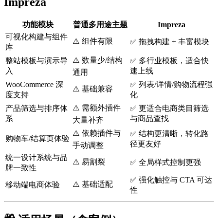
Impreza
功能模块
普通多用途主题
Impreza
可视化构建与组件
⚠️ 组件有限
✅ 拖拽构建 + 丰富模块
库
⚠️ 数量少/结构
整站模板与演示导
✅ 多行业模板，适合快
入
速上线
通用
WooCommerce 深
✅ 列表/详情/购物流程强
⚠️ 基础兼容
度支持
化
⚠️ 需额外插件
产品筛选与排序体
✅ 更适合电商类目筛选
系
与商品查找
大量补齐
⚠️ 依赖插件与
✅ 结构更清晰，转化路
购物车/结算页体验
径更友好
手动调整
统一设计系统与品
⚠️ 易割裂
✅ 全局样式控制更强
牌一致性
✅ 强化触控与 CTA 可达
⚠️ 基础适配
移动端电商体验
性