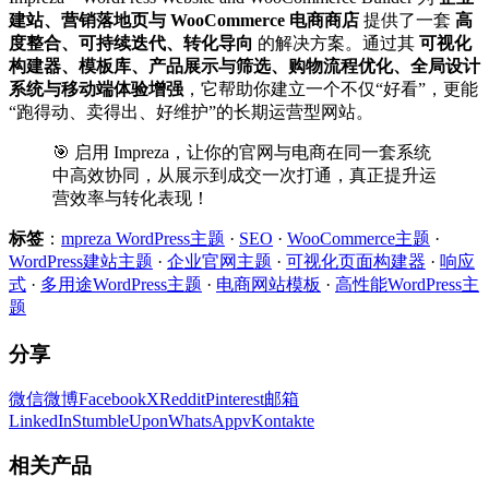
建站、营销落地页与 WooCommerce 电商商店
提供了一套
高
度整合、可持续迭代、转化导向
的解决方案。通过其
可视化
构建器、模板库、产品展示与筛选、购物流程优化、全局设计
系统与移动端体验增强
，它帮助你建立一个不仅“好看”，更能
“跑得动、卖得出、好维护”的长期运营型网站。
🎯 启用 Impreza，让你的官网与电商在同一套系统
中高效协同，从展示到成交一次打通，真正提升运
营效率与转化表现！
标签
：
mpreza WordPress主题
·
SEO
·
WooCommerce主题
·
WordPress建站主题
·
企业官网主题
·
可视化页面构建器
·
响应
式
·
多用途WordPress主题
·
电商网站模板
·
高性能WordPress主
题
分享
微信
微博
Facebook
X
Reddit
Pinterest
邮箱
LinkedIn
StumbleUpon
WhatsApp
vKontakte
相关产品