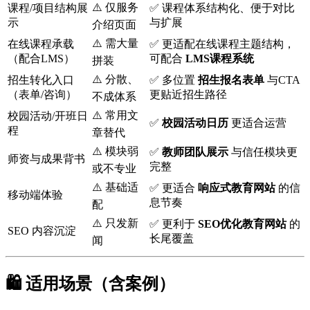
⚠️ 仅服务
课程/项目结构展
✅ 课程体系结构化、便于对比
示
与扩展
介绍页面
⚠️ 需大量
在线课程承载
✅ 更适配在线课程主题结构，
（配合LMS）
可配合
LMS课程系统
拼装
⚠️ 分散、
招生转化入口
✅ 多位置
招生报名表单
与CTA
（表单/咨询）
更贴近招生路径
不成体系
⚠️ 常用文
校园活动/开班日
✅
校园活动日历
更适合运营
程
章替代
⚠️ 模块弱
✅
教师团队展示
与信任模块更
师资与成果背书
完整
或不专业
⚠️ 基础适
✅ 更适合
响应式教育网站
的信
移动端体验
息节奏
配
⚠️ 只发新
✅ 更利于
SEO优化教育网站
的
SEO 内容沉淀
长尾覆盖
闻
🛍️ 适用场景（含案例）