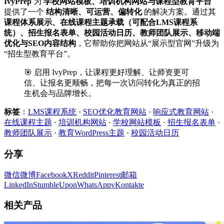
IvyPrep
为
学校网站模板、培训机构网站与课程型教育平台
提供了一个
结构清晰、可运营、偏转化
的解决方案。通过其
课程体系展示、在线课程主题承载（可配合LMS课程系
统）、招生报名表单、校园活动日历、教师团队展示、移动端
优化与SEO内容结构
，它帮助你把网站从“展示型官网”升级为
“招生型教育平台”。
🎯 启用 IvyPrep，让课程更好理解、让师资更可
信、让报名更顺畅，把每一次访问转化为真正的招
生机会与品牌增长。
标签
：
LMS课程系统
·
SEO优化教育网站
·
响应式教育网站
·
在线课程主题
·
培训机构网站
·
学校网站模板
·
招生报名表单
·
教师团队展示
·
教育WordPress主题
·
校园活动日历
分享
微信
微博
Facebook
X
Reddit
Pinterest
邮箱
LinkedIn
StumbleUpon
WhatsApp
vKontakte
相关产品