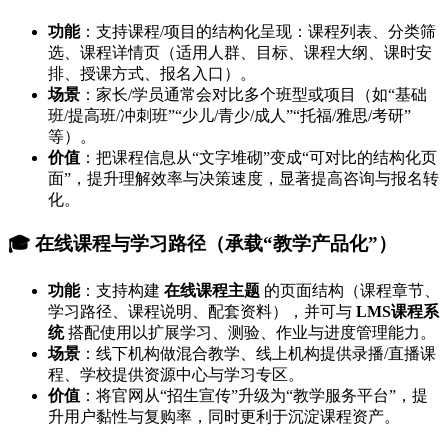
功能
：支持课程/项目的结构化呈现：课程列表、分类筛
选、课程详情页（适用人群、目标、课程大纲、课时安
排、授课方式、报名入口）。
场景
：家长/学员通常会对比多个班型或项目（如“基础
班/提高班/冲刺班”“少儿/青少/成人”“托福/雅思/考研”
等）。
价值
：把课程信息从“文字堆砌”变成“可对比的结构化页
面”，提升理解效率与决策速度，显著提高咨询与报名转
化。
🎓 在线课程与学习路径（承载“教学产品化”）
功能
：支持构建
在线课程主题
的页面结构（课程章节、
学习路径、课程说明、配套资料），并可与
LMS课程系
统
搭配使用以扩展学习、测验、作业与进度管理能力。
场景
：线下机构做混合教学、线上机构提供录播/直播课
程、学校提供资源中心与学习专区。
价值
：将官网从“招生宣传”升级为“教学服务平台”，提
升用户黏性与复购率，同时更利于沉淀课程资产。