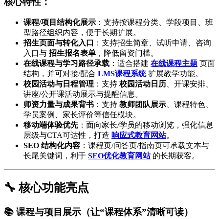
核心特性：
课程/项目结构化展示
：支持按课程分类、学段项目、班
型路径组织内容，便于长期扩展。
招生页面与转化入口
：支持招生简章、试听申请、咨询
入口与
招生报名表单
，降低留资门槛。
在线课程与学习路径承载
：适合搭建
在线课程主题
页面
结构，并可对接/配合
LMS课程系统
扩展教学功能。
校园活动与日程管理
：支持
校园活动日历
、开课安排、
讲座/公开课活动展示与提醒信息。
师资力量与成果背书
：支持
教师团队展示
、课程特色、
学员案例、家长评价等信任模块。
移动端体验优先
：面向家长/学员的移动浏览，强化信息
层级与CTA可达性，打造
响应式教育网站
。
SEO 结构化内容
：课程页/问答页/指南页可承载文本与
长尾关键词，利于
SEO优化教育网站
的长期获客。
🔧 核心功能亮点
📚 课程与项目展示（让“课程体系”清晰可读）