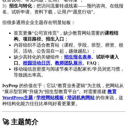
3）
招生与转化
：把访问流量转成线索——预约咨询、在线报
名、试听申请、资料下载，让用户“愿意行动”。
但很多通用企业主题存在明显短板：
首页更像“公司宣传页”，缺少教育网站需要的
课程结
构、项目路径、招生入口
；
内容组织不适合教育站（课程、学段、班型、师资、校
区、活动、公告混在一起，越做越乱）；
缺少高转化的关键组件：
招生报名表单
、试听申请入
口、
校园活动日历
、
教师团队展示
、FAQ
；
移动端信息密度与阅读节奏不适配家长/学员浏览习惯，
导致跳出率高。
IvyPrep
的价值在于：它以“教育业务逻辑”为主线，把网站从
“展示型官网”升级为“招生型教育平台”。对需要搭建
教育
WordPress主题
/
学校网站模板
/
培训机构网站
的你来说，这
种结构化能力往往比单纯好看更重要。
🚀 主题简介