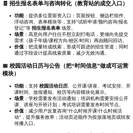
🧾 招生报名表单与咨询转化（教育站的成交入口）
功能
：提供多位置留资入口：页面按钮、侧边栏组件、
浮动咨询、表单模块等，支持“试听申请/预约咨询/报名
登记”等
招生报名表单
场景。
场景
：高意向用户往往不想立刻打电话，更倾向先提交
需求（孩子年级/课程方向/校区/时间）再由顾问回访。
价值
：把流量转成线索，形成可跟进的招生管道；同时
通过字段设计提高线索质量，减少无效沟通。
📅 校园活动日历与公告（把“时间信息”做成可运营
模块）
功能
：支持
校园活动日历
、公开课/讲座、考试安排、开
课时间、放假通知、校历等内容模块化展示。
场景
：学校需要发布活动通知；培训机构需要安排公开
课、讲座与开班计划；考试培训需要发布时间节点。
价值
：减少用户反复咨询“什么时候开课/什么时候活
动”，提升服务效率；活动页还能作为投放落地页或转发
传播入口。