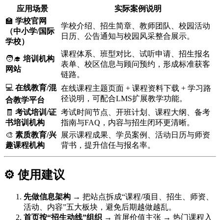
应用场景
实际案例说明
🏫
学校官网
学校介绍、招生简章、教师团队、校园活动
（中小学/国际
日历、公告通知与校园风采整合展示。
学校）
课程体系、班型对比、试听申请、招生报名
🧑‍🎓
培训机构
表单、校区信息与顾问预约，形成标准获客
网站
链路。
💻
在线教育/混
在线课程主题页面 + 课程资料下载 + 学习路
径说明，可配合LMS扩展教学功能。
合教学平台
🧾
考试培训/证
考试时间节点、开班计划、课程大纲、备考
书培训机构
指南与FAQ，内容与招生闭环更清晰。
🎨
素质教育/兴
展示课程成果、学员案例、活动日历与师资
趣课程机构
背书，提升信任与报名率。
⚙️ 使用建议
先做信息架构
→ 把站点拆成“课程/项目、招生、师资、
活动、内容”五大板块，避免后期越做越乱。
首页按“招生动线”组织
→ 首屏价值主张 → 热门课程入