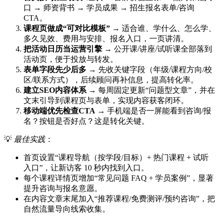
口 → 师资背书 → 学员成果 → 招生报名表单/咨询
CTA。
课程页做成“可对比模板”
→ 适合谁、学什么、怎么学、
多久见效、费用与安排、报名入口，一页讲清。
把活动日历当运营引擎
→ 公开课/讲座/试听课全部落到
活动页，便于投放与转发。
表单字段先少后多
→ 先收关键字段（年级/课程方向/校
区/联系方式），后续顾问再补信息，提高转化率。
建立SEO内容体系
→ 每周固定更新“问题型文章”，并在
文末引导到课程页与表单，实现内容获客闭环。
移动端优先检查CTA
→ 手机端是否一屏能看到咨询/报
名？按钮是否好点？这是转化关键。
💡
最佳实践
：
首页设置“课程导航（按学段/目标）+ 热门课程 + 试听
入口”，让新访客 10 秒内找到入口。
每个课程详情页增加“常见问题 FAQ + 学员案例”，显著
提升咨询与报名意愿。
在内容文章末尾加入“推荐课程/免费测评/预约咨询”，把
自然流量导向线索收集。