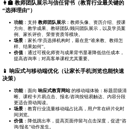
👩‍🏫 教师团队展示与信任背书（教育行业最关键的
“选择理由”）
功能
：支持
教师团队展示
：教师头像、资历介绍、授课
方向、教学成果、教研团队/顾问团队展示，以及学员案
例、家长评价、荣誉资质等模块。
场景
：家长/学员选择机构时，最在意“谁来教、教得怎
样、结果如何”。
价值
：通过可视化师资与成果背书显著降低信任成本，
提高咨询率；对高客单课程尤其重要。
📱 响应式与移动端优化（让家长手机浏览也能快速
决策）
功能
：面向
响应式教育网站
的移动端体验：标题层级清
晰、课程卡片易点击、报名/咨询按钮易触达、内容分段
更适合滑动阅读。
场景
：教育行业流量移动端占比高，用户常在碎片化时
间浏览。
价值
：降低跳出率，提高页面停留与点击深度，促进“咨
询/报名”动作发生。