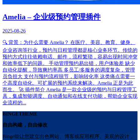
Amelia – 企业级预约管理插件
2025-08-26
🔍 背景：为什么需要 Amelia？ 在医疗、美容、教育、健身、
企业咨询等行业，预约与日程管理都是核心业务环节。传统的
预约方式往往依赖电话、邮件，流程繁琐，容易出现时间冲突
和效率低下的问题。 手动管理预约易出错，用户体验差 缺少
自动化提醒，导致爽约率高 多员工/多服务的调度复杂，管理
员负担大 支付与预约流程脱节，影响转化率 这类痛点需要一
个高度自动化、可扩展的预约系统来解决。Amelia 正是为此
而生。 🚀 插件简介 Amelia 是一款企业级的预约与日程管理工
具，集成智能调度、自动通知和在线支付功能，帮助企业实现
全流程的...
BINGETHEME
自由构建，自由修改
Binge能让您建立出色网站、博客或应用程序。美观的设计，