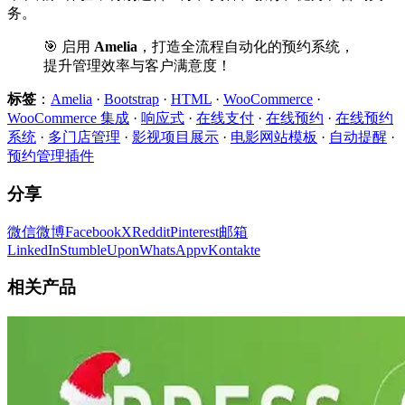
务。
🎯 启用
Amelia
，打造全流程自动化的预约系统，
提升管理效率与客户满意度！
标签
：
Amelia
·
Bootstrap
·
HTML
·
WooCommerce
·
WooCommerce 集成
·
响应式
·
在线支付
·
在线预约
·
在线预约
系统
·
多门店管理
·
影视项目展示
·
电影网站模板
·
自动提醒
·
预约管理插件
分享
微信
微博
Facebook
X
Reddit
Pinterest
邮箱
LinkedIn
StumbleUpon
WhatsApp
vKontakte
相关产品