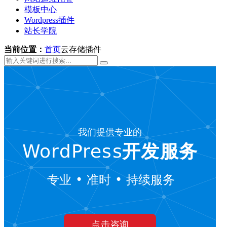
模板中心
Wordpress插件
站长学院
当前位置：
首页
云存储插件