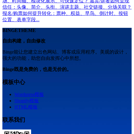
场、时间轴、模块化展示、可快速定位？ 嘉宾/讲者如何呈现
信任：头像、简介、头衔、演讲主题、社交链接、分场关联？
报名/购票如何提升转化：票种、权益、早鸟、倒计时、按钮
位置、表单字段...
BINGETHEME
自由构建，自由修改
Binge能让您建立出色网站、博客或应用程序。美观的设计，
强大的功能，助您自由发挥心中所想。
Binge既是免费的，也是无价的。
模板中心
Wordpress模板
Shopify模板
HTML模板
联系我们