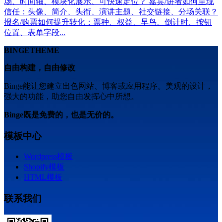
场、时间轴、模块化展示、可快速定位？ 嘉宾/讲者如何呈现
信任：头像、简介、头衔、演讲主题、社交链接、分场关联？
报名/购票如何提升转化：票种、权益、早鸟、倒计时、按钮
位置、表单字段...
BINGETHEME
自由构建，自由修改
Binge能让您建立出色网站、博客或应用程序。美观的设计，
强大的功能，助您自由发挥心中所想。
Binge既是免费的，也是无价的。
模板中心
Wordpress模板
Shopify模板
HTML模板
联系我们