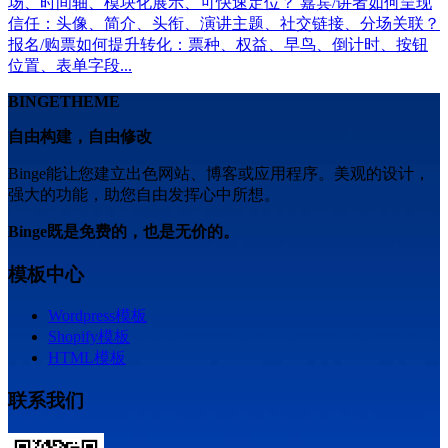
场、时间轴、模块化展示、可快速定位？ 嘉宾/讲者如何呈现
信任：头像、简介、头衔、演讲主题、社交链接、分场关联？
报名/购票如何提升转化：票种、权益、早鸟、倒计时、按钮
位置、表单字段...
BINGETHEME
自由构建，自由修改
Binge能让您建立出色网站、博客或应用程序。美观的设计，
强大的功能，助您自由发挥心中所想。
Binge既是免费的，也是无价的。
模板中心
Wordpress模板
Shopify模板
HTML模板
联系我们