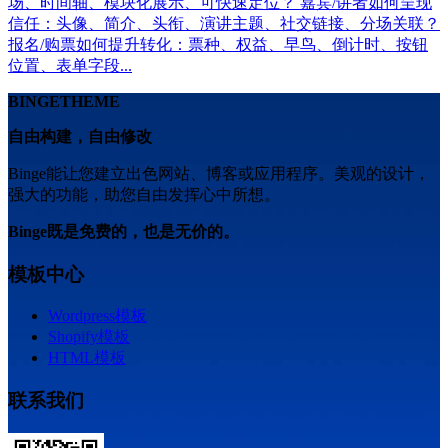
场、时间轴、模块化展示、可快速定位？ 嘉宾/讲者如何呈现
信任：头像、简介、头衔、演讲主题、社交链接、分场关联？
报名/购票如何提升转化：票种、权益、早鸟、倒计时、按钮
位置、表单字段...
BINGETHEME
自由构建，自由修改
Binge能让您建立出色网站、博客或应用程序。美观的设计，
强大的功能，助您自由发挥心中所想。
Binge既是免费的，也是无价的。
模板中心
Wordpress模板
Shopify模板
HTML模板
联系我们