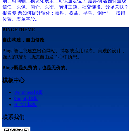
场、时间轴、模块化展示、可快速定位？ 嘉宾/讲者如何呈现
信任：头像、简介、头衔、演讲主题、社交链接、分场关联？
报名/购票如何提升转化：票种、权益、早鸟、倒计时、按钮
位置、表单字段...
BINGETHEME
自由构建，自由修改
Binge能让您建立出色网站、博客或应用程序。美观的设计，
强大的功能，助您自由发挥心中所想。
Binge既是免费的，也是无价的。
模板中心
Wordpress模板
Shopify模板
HTML模板
联系我们