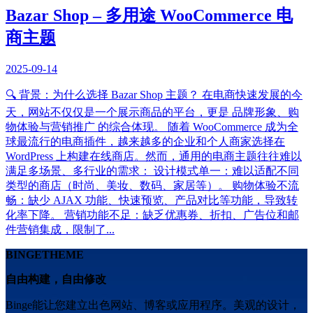
Bazar Shop – 多用途 WooCommerce 电
商主题
2025-09-14
🔍 背景：为什么选择 Bazar Shop 主题？ 在电商快速发展的今
天，网站不仅仅是一个展示商品的平台，更是 品牌形象、购
物体验与营销推广 的综合体现。 随着 WooCommerce 成为全
球最流行的电商插件，越来越多的企业和个人商家选择在
WordPress 上构建在线商店。然而，通用的电商主题往往难以
满足多场景、多行业的需求： 设计模式单一：难以适配不同
类型的商店（时尚、美妆、数码、家居等）。 购物体验不流
畅：缺少 AJAX 功能、快速预览、产品对比等功能，导致转
化率下降。 营销功能不足：缺乏优惠券、折扣、广告位和邮
件营销集成，限制了...
BINGETHEME
自由构建，自由修改
Binge能让您建立出色网站、博客或应用程序。美观的设计，