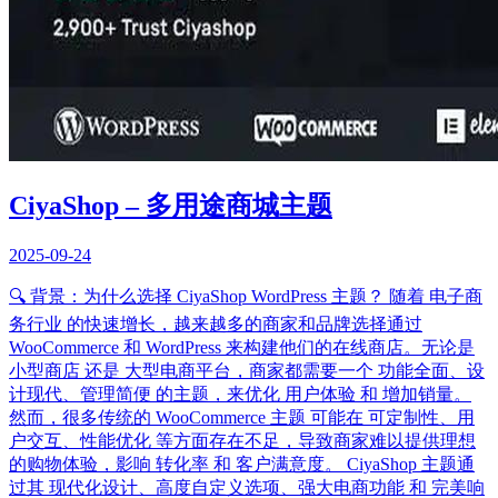
CiyaShop – 多用途商城主题
2025-09-24
🔍 背景：为什么选择 CiyaShop WordPress 主题？ 随着 电子商
务行业 的快速增长，越来越多的商家和品牌选择通过
WooCommerce 和 WordPress 来构建他们的在线商店。无论是
小型商店 还是 大型电商平台，商家都需要一个 功能全面、设
计现代、管理简便 的主题，来优化 用户体验 和 增加销量。
然而，很多传统的 WooCommerce 主题 可能在 可定制性、用
户交互、性能优化 等方面存在不足，导致商家难以提供理想
的购物体验，影响 转化率 和 客户满意度。 CiyaShop 主题通
过其 现代化设计、高度自定义选项、强大电商功能 和 完美响