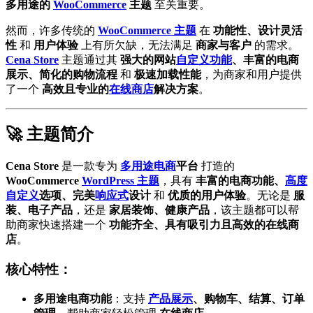
多用途的
WooCommerce
主题
至关重要。
然而，许多传统的
WooCommerce 主题
在
功能性、设计灵活
性
和
用户体验
上有所欠缺，无法满足
商家与客户
的需求。
Cena Store
主题通过其
强大的网站
自定义功能
、丰富的电商
展示、简化的购物流程
和
极速加载性能
，为商家和用户提供
了一个
高效且专业的
在线商店
解决方案
。
🚀 主题简介
Cena Store
是一款专为
多用途电商
平台
打造的
WooCommerce
WordPress 主题
，具有
丰富的电商功能、
高度
自定义
选项、完美
响应式
设计
和
优质的用户体验
。无论是
服
装、电子产品
，还是
家居装饰、健康产品
，该主题都可以帮
助商家快速搭建一个
功能齐全、具有吸引力且高效的在线商
店
。
核心特性：
多用途电商功能
：支持
产品展示
、购物车、结算、订单