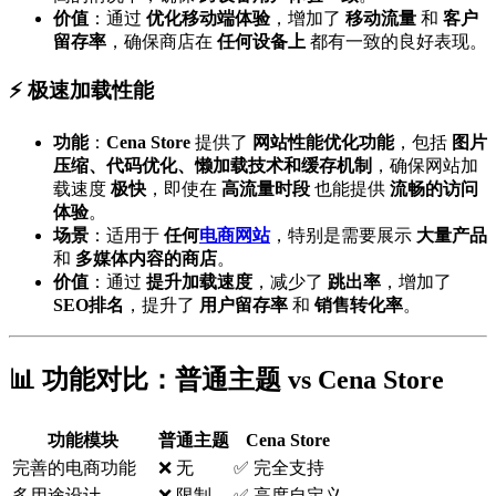
价值
：通过
优化移动端体验
，增加了
移动流量
和
客户
留存率
，确保商店在
任何设备上
都有一致的良好表现。
⚡ 极速加载性能
功能
：
Cena Store
提供了
网站性能优化功能
，包括
图片
压缩、代码优化、懒加载技术和缓存机制
，确保网站加
载速度
极快
，即使在
高流量时段
也能提供
流畅的访问
体验
。
场景
：适用于
任何
电商网站
，特别是需要展示
大量产品
和
多媒体内容的商店
。
价值
：通过
提升加载速度
，减少了
跳出率
，增加了
SEO排名
，提升了
用户留存率
和
销售转化率
。
📊 功能对比：普通主题 vs Cena Store
功能模块
普通主题
Cena Store
完善的电商功能
❌ 无
✅ 完全支持
多用途设计
❌ 限制
✅ 高度自定义