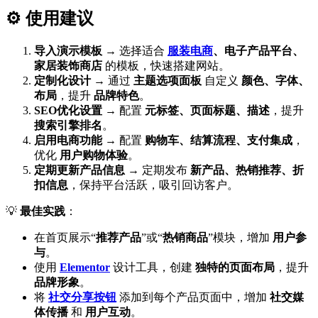
⚙️ 使用建议
导入演示模板
→ 选择适合
服装电商
、电子产品平台、
家居装饰商店
的模板，快速搭建网站。
定制化设计
→ 通过
主题选项面板
自定义
颜色、字体、
布局
，提升
品牌特色
。
SEO优化设置
→ 配置
元标签、页面标题、描述
，提升
搜索引擎排名
。
启用电商功能
→ 配置
购物车、结算流程、支付集成
，
优化
用户购物体验
。
定期更新产品信息
→ 定期发布
新产品、热销推荐、折
扣信息
，保持平台活跃，吸引回访客户。
💡
最佳实践
：
在首页展示“
推荐产品
”或“
热销商品
”模块，增加
用户参
与
。
使用
Elementor
设计工具，创建
独特的页面布局
，提升
品牌形象
。
将
社交分享按钮
添加到每个产品页面中，增加
社交媒
体传播
和
用户互动
。