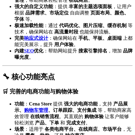
管理
，帮助商家轻松管理
在线商店
。
强大的自定义功能
：提供
丰富的主题选项面板
，让用户
根据
品牌需求、市场定位
自由调整
页面布局、颜色、
字体
等。
极速加载性能
：通过
代码优化、图片压缩、缓存机制
等
技术，确保网站在
高流量时段
也能保持流畅。
完美
响应式设计
：确保网站在
手机、平板、桌面端
上都
能完美展示，提升
用户体验
。
内建
SEO
优化
：帮助网站提升
搜索引擎排名
，增加
品牌
曝光度
。
🔧 核心功能亮点
🛒 完善的电商功能与购物体验
功能
：
Cena Store
提供
强大的电商功能
，支持
产品展
示、
购物车管理
、订单跟踪、支付集成
等，帮助商家高
效管理
在线销售流程
。其直观的
购物体验
让客户能够
轻松浏览
产品、下单
和
完成支付
。
场景
：适用于
各类电商平台、在线商店、市场平台
，无