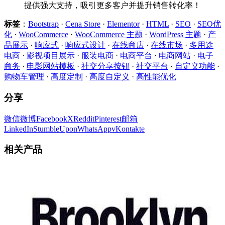
提供强大支持，吸引更多客户并提升销售转化率！
标签
：
Bootstrap
·
Cena Store
·
Elementor
·
HTML
·
SEO
·
SEO优
化
·
WooCommerce
·
WooCommerce 主题
·
WordPress 主题
·
产
品展示
·
响应式
·
响应式设计
·
在线商店
·
在线市场
·
多用途
电商
·
影视项目展示
·
服装电商
·
电商平台
·
电商网站
·
电子
商务
·
电影网站模板
·
社交分享按钮
·
社交平台
·
自定义功能
·
购物车管理
·
高度定制
·
高度自定义
·
高性能优化
分享
微信
微博
Facebook
X
Reddit
Pinterest
邮箱
LinkedIn
StumbleUpon
WhatsApp
vKontakte
相关产品