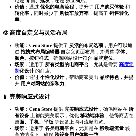
论是
零售、批发
，还是
独立商店
。
价值
：通过
优化的电商流程
，提升了
用户购买体验
和
转化率
，同时减少了
购物车放弃率
，提高了
销售转化
率
。
🎨 高度自定义与灵活布局
功能
：
Cena Store
提供了
灵活的布局选项
，用户可以通
过
拖拽式布局编辑器
自定义页面布局，并调整
字体、
颜色、按钮样式
，确保网站设计符合
品牌定位
。
场景
：适用于
所有类型的电商平台
，尤其是需要
高度定
制
化设计
的商店。
价值
：通过
个性化设计
，帮助商家突出
品牌特色
，并提
升
用户对网站的亲和力
。
📱 完美响应式设计
功能
：
Cena Store
提供
完美响应式设计
，确保网站在
所
有设备
上都能完美展示，优化
移动端体验
，使得商店在
桌面、手机、平板
等设备上均可流畅浏览。
场景
：适用于
各类电商平台
，尤其是在
移动端流量
较
高的情况下，确保
跨设备用户体验一致
。