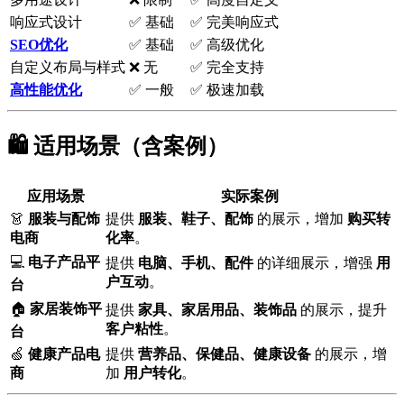
响应式设计
✅ 基础
✅ 完美响应式
SEO优化
✅ 基础
✅ 高级优化
自定义布局与样式
❌ 无
✅ 完全支持
高性能优化
✅ 一般
✅ 极速加载
🛍️ 适用场景（含案例）
应用场景
实际案例
👗
服装与配饰
提供
服装、鞋子、配饰
的展示，增加
购买转
电商
化率
。
💻
电子产品平
提供
电脑、手机、配件
的详细展示，增强
用
户互动
。
台
🏠
家居装饰平
提供
家具、家居用品、装饰品
的展示，提升
客户粘性
。
台
🍏
健康产品电
提供
营养品、保健品、健康设备
的展示，增
商
加
用户转化
。