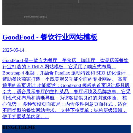
GoodFood - 餐饮行业网站模板
2025-05-14
GoodFood 是一款专为餐厅、美食店、咖啡厅、饮品店等餐饮
行业打造的 HTML5 网站模板。它采用了响应式布局、
Bootstrap 4 框架，并融合 Parallax 滚动特效和 SEO 优化设计，
帮助餐饮商家打造一个既美观又功能全面的专业网站。 高度
通用的首页设计 功能概述：GoodFood 模板的首页设计极具吸
引力，适合展示餐厅的主打菜品、餐厅环境及品牌故事。它采
用现代化布局和清晰导航，为访客提供良好的浏览体验。 核
心优势： 多种预设页面布局：内含多种创意页面样式，适合
不同类型的餐饮网站需求。 支持下拉菜单：结构层级清晰，
便于扩展菜单内容。...
BINGETHEME