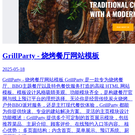
GrillParty - 烧烤餐厅网站模板
2025-05-18
GrillParty - 烧烤餐厅网站模板 GrillParty 是一款专为烧烤餐
厅、BBQ主题餐厅以及特色餐饮服务打造的高端 HTML 网站
模板。模板设计风格吸睛美观、功能模块齐全，是构建餐厅官
网与线上预订平台的理想选择。无论你是经营传统炭火烧烤、
户外BBQ派对服务，还是主打现代餐饮体验，GrillParty 都能
为你提供快速、专业的建站解决方案。 灵活的主页模块设计
功能概述：GrillParty 提供多个可定制的首页展示模块，包括
推荐菜品、主厨介绍、顾客评价、在线预约入口等内容。 核
心优势： 多页面结构：内含首页、菜单展示、预订系统、厨