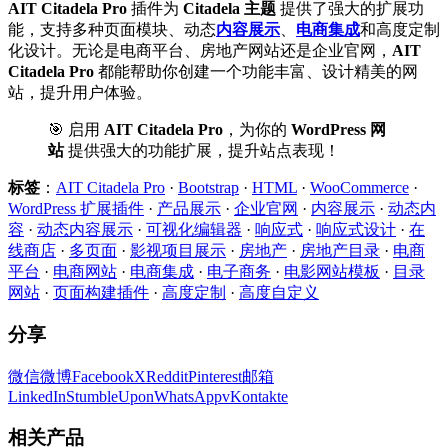
AIT Citadela Pro
插件为
Citadela 主题
提供了强大的扩展功
能，支持多种页面模块、动态
内容展示
、
电商集成
和高度定制
化设计。无论是电商平台、房地产网站还是企业官网，
AIT
Citadela Pro
都能帮助你创建一个功能丰富、设计精美的网
站，提升用户体验。
🎯 启用
AIT Citadela Pro
，为你的
WordPress 网
站
提供强大的功能扩展，提升站点表现！
标签
：
AIT Citadela Pro
·
Bootstrap
·
HTML
·
WooCommerce
·
WordPress 扩展插件
·
产品展示
·
企业官网
·
内容展示
·
动态内
容
·
动态内容展示
·
可视化编辑器
·
响应式
·
响应式设计
·
在
线商店
·
多页面
·
影视项目展示
·
房地产
·
房地产目录
·
电商
平台
·
电商网站
·
电商集成
·
电子商务
·
电影网站模板
·
目录
网站
·
页面构建插件
·
高度定制
·
高度自定义
分享
微信
微博
Facebook
X
Reddit
Pinterest
邮箱
LinkedIn
StumbleUpon
WhatsApp
vKontakte
相关产品