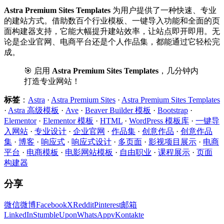
Astra Premium Sites Templates
为用户提供了一种快速、专业
的建站方式。借助数百个行业模板、一键导入功能和全面的页
面构建器支持，它能大幅提升建站效率，让站点即开即用。无
论是企业官网、电商平台还是个人作品集，都能通过它轻松完
成。
🎯 启用
Astra Premium Sites Templates
，几分钟内
打造专业网站！
标签
：
Astra
·
Astra Premium Sites
·
Astra Premium Sites Templates
·
Astra 高级模板
·
Ave
·
Beaver Builder 模板
·
Bootstrap
·
Elementor
·
Elementor 模板
·
HTML
·
WordPress 模板库
·
一键导
入网站
·
专业设计
·
企业官网
·
作品集
·
创意作品
·
创意作品
集
·
博客
·
响应式
·
响应式设计
·
多页面
·
影视项目展示
·
电商
平台
·
电商模板
·
电影网站模板
·
自由职业
·
课程展示
·
页面
构建器
分享
微信
微博
Facebook
X
Reddit
Pinterest
邮箱
LinkedIn
StumbleUpon
WhatsApp
vKontakte