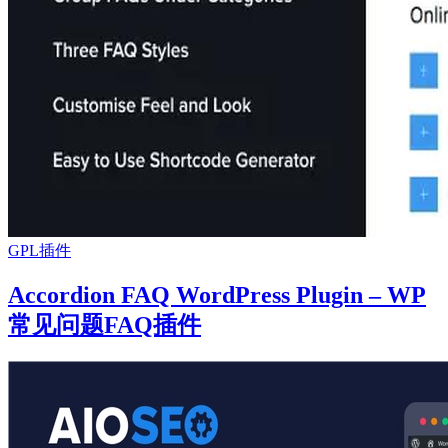
GPL插件
Accordion FAQ WordPress Plugin – WP
常见问题FAQ插件