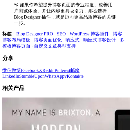
🎯 如果你希望提升博客页面的专业程度、改善用
户浏览体验、并让内容更具吸引力，那么选择
Blog Designer 插件，就是迈向更高品质博客的关键
一步。
标签
：
Blog Designer PRO
·
SEO
·
WordPress 博客插件
·
博客
·
博客布局模板
·
博客页面优化
·
响应式
·
响应式博客设计
·
多
模板博客页面
·
自定义文章类型支持
分享
微信
微博
Facebook
X
Reddit
Pinterest
邮箱
LinkedIn
StumbleUpon
WhatsApp
vKontakte
相关产品