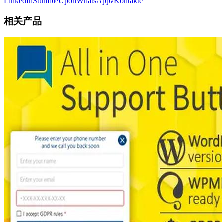
LinkedIn
StumbleUpon
WhatsApp
vKontakte
相关产品