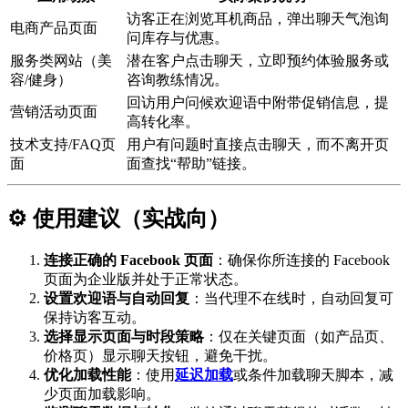
访客正在浏览耳机商品，弹出聊天气泡询
电商产品页面
问库存与优惠。
服务类网站（美
潜在客户点击聊天，立即预约体验服务或
容/健身）
咨询教练情况。
回访用户问候欢迎语中附带促销信息，提
营销活动页面
高转化率。
技术支持/FAQ页
用户有问题时直接点击聊天，而不离开页
面
面查找“帮助”链接。
⚙️ 使用建议（实战向）
连接正确的 Facebook 页面
：确保你所连接的 Facebook
页面为企业版并处于正常状态。
设置欢迎语与自动回复
：当代理不在线时，自动回复可
保持访客互动。
选择显示页面与时段策略
：仅在关键页面（如产品页、
价格页）显示聊天按钮，避免干扰。
优化加载性能
：使用
延迟加载
或条件加载聊天脚本，减
少页面加载影响。