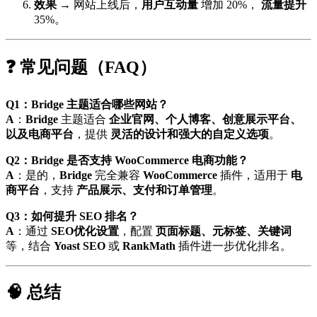
效果
→ 网站上线后，
用户互动量
增加 20%，
流量提升
35%。
❓ 常见问题（FAQ）
Q1：Bridge 主题适合哪些网站？
A
：
Bridge
主题适合
企业官网、个人博客、创意展示平台、
以及电商平台
，提供
灵活的设计和强大的自定义选项
。
Q2：Bridge 是否支持 WooCommerce 电商功能？
A
：是的，
Bridge
完全兼容
WooCommerce
插件，适用于
电
商平台
，支持
产品展示、支付和订单管理
。
Q3：如何提升 SEO 排名？
A
：通过
SEO优化设置
，配置
页面标题、元标签、关键词
等，结合
Yoast SEO
或
RankMath
插件进一步优化排名。
🧠 总结