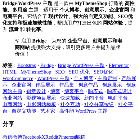
Bridge WordPress 主题
是一款由
MyThemeShop
打造的
高性
能、多用途
主题，适用于
个人博客、创意展示、企业官网
和
电商平台
。它结合了
现代设计、强大的自定义功能、SEO优
化支持和极速加载性能
，帮助用户打造出色的
网站体验
，提
升
流量
和
转化率
。
🎯 启用
Bridge
，为您的
企业平台、创意展示和电
商网站
提供强大支持，吸引更多用户并提升品牌
价值！
标签
：
Bootstrap
·
Bridge
·
Bridge WordPress 主题
·
Elementor
·
HTML
·
MyThemeShop
·
SEO
·
SEO 优化
·
SEO优化
·
WooCommerce
·
WordPress 主题
·
个人博客
·
主题定制
·
产品展
示
·
企业官网
·
作品展示
·
作品集
·
创意作品
·
创意展示
·
创意
网站主题
·
创意设计
·
博客
·
博客平台
·
响应式
·
响应式设计
·
商业网站
·
影视项目展示
·
快速加载
·
新闻平台
·
电商平台
·
电商网站
·
电影网站模板
·
社交互动
·
社交分享按钮
·
社交平
台
·
自定义功能
·
艺术家
·
高性能 WordPress 主题
分享
微信
微博
Facebook
X
Reddit
Pinterest
邮箱