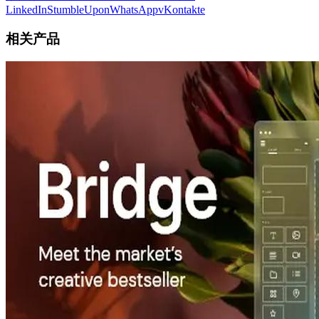
LinkedIn
StumbleUpon
WhatsApp
vKontakte
相关产品