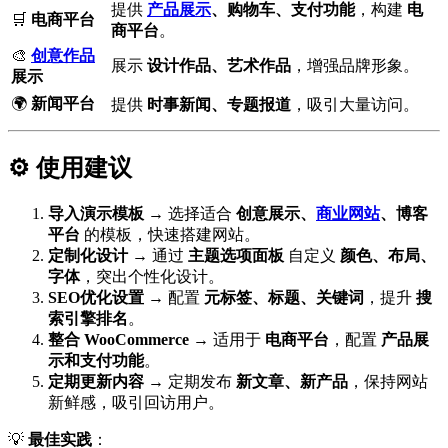
提供
产品展示
、购物车、支付功能
，构建
电
🛒
电商平台
商平台
。
🎨
创意作品
展示
设计作品、艺术作品
，增强品牌形象。
展示
🌍
新闻平台
提供
时事新闻、专题报道
，吸引大量访问。
⚙️ 使用建议
导入演示模板
→ 选择适合
创意展示、
商业网站
、博客
平台
的模板，快速搭建网站。
定制化设计
→ 通过
主题选项面板
自定义
颜色、布局、
字体
，突出个性化设计。
SEO优化设置
→ 配置
元标签、标题、关键词
，提升
搜
索引擎排名
。
整合 WooCommerce
→ 适用于
电商平台
，配置
产品展
示和支付功能
。
定期更新内容
→ 定期发布
新文章、新产品
，保持网站
新鲜感，吸引回访用户。
💡
最佳实践
：