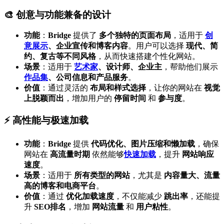
🎨 创意与功能兼备的设计
功能
：
Bridge
提供了
多个独特的页面布局
，适用于
创
意展示
、企业宣传和博客内容
。用户可以选择
现代、简
约、复古等不同风格
，从而快速搭建个性化网站。
场景
：适用于
艺术家
、设计师、企业主
，帮助他们展示
作品集
、公司信息和产品服务
。
价值
：通过灵活的
布局和样式选择
，让你的网站在
视觉
上脱颖而出
，增加用户的
停留时间
和
参与度
。
⚡ 高性能与极速加载
功能
：
Bridge
提供
代码优化、图片压缩和懒加载
，确保
网站在
高流量时期
依然能够
快速加载
，提升
网站响应
速度
。
场景
：适用于
所有类型的网站
，尤其是
内容量大、流量
高的博客和电商平台
。
价值
：通过
优化加载速度
，不仅能减少
跳出率
，还能提
升
SEO排名
，增加
网站流量
和
用户粘性
。