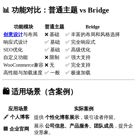
📊 功能对比：普通主题 vs Bridge
功能模块
普通主题
Bridge
创意设计
与布局
❌ 基础
✅ 丰富的布局和风格选择
响应式设计
✅ 基础
✅ 完全响应式
SEO优化
✅ 基础
✅ 高级优化
自定义功能
❌ 限制
✅ 强大支持
WooCommerce兼容
❌ 无
✅ 完全支持
高性能与加载速度
✅ 一般
✅ 极速加载
🛍️ 适用场景（含案例）
应用场景
实际案例
🖋️
个人博客
提供
个性化博客展示
，吸引读者停留。
展示
公司信息、产品服务、团队成员
，提升企
🏢
企业官网
业形象。