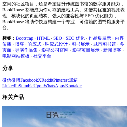
空间的社区项目，还是希望提升传统图书馆的数字服务能力，
BookHouse 都能成为你可靠的建站工具。凭借其优雅的视觉表
现、模块化的页面结构、强大的兼容性与 SEO 优化能力，
BookHouse 将助你快速构建一个专业、可信赖的图书馆服务平
台。
标签
：
Bootstrap
·
HTML
·
SEO
·
SEO 优化
·
作品集展示
·
内容
传播
·
博客
·
响应式
·
响应式设计
·
图书展示
·
城市图书馆
·
多
页面
·
导演作品集
·
影视公司官网
·
影视项目展示
·
新闻博客
·
电影网站模板
·
社交平台
分享
微信
微博
Facebook
X
Reddit
Pinterest
邮箱
LinkedIn
StumbleUpon
WhatsApp
vKontakte
相关产品