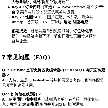
人数/时段/手机号/备注
字段与通知。
Day 4：订餐闭环（可选）
→ WooCommerce 建立
外带/
自取
菜单与时段；配置优惠券与运费。
Day 5：性能/SEO
→ 图片压缩、懒加载、缓存与
sitemap；首页双 CTA，页脚加
地址/时段/电话
。
预期成效
：移动端菜单浏览更顺滑、
订位转化率
提升，电话咨询量下降，节假日活动页面带来额外
自然流量。
❓ 常见问题（FAQ）
Q1：Carbone 是否支持区块编辑器（Gutenberg）与页面构建
器？
A
：支持。主题与
GutenBee
等块扩展配合良好，也可搭配常
见页面构建器使用。
Q2：如何做在线预订？
A
：使用
预订插件/服务
（或联系表单）在“预订”页收集信
息；可增设
定金/取消
字段并开启短信/邮件通知。