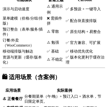
⚠️ 通用示
演示与启动速度
✅ 多预设 + 一键导入
例
菜单建模（价格/分组/排
❌ 需插件
✅ 配合块直接排版
版）
拼
预订整合（表单/服务/插
⚠️ 零散
✅ 原生结构 + 易整合
件）
订餐/外卖
⚠️ 勉强
✅ 官方兼容、可扩展
（WooCommerce）
移动端排版与触达
✅ 基础
✅ 移动优先优化
资源与更新（缓存/版本
✅ 版本化更利于缓存治
⚠️ 不稳定
化）
理
🛍️ 适用场景（含案例）
应用场景
实际案例
分餐期菜单（午/晚）+ 预订入口 + 酒水单，节
🍝
正餐餐厅
日限定单页。