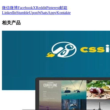
微信
微博
Facebook
X
Reddit
Pinterest
邮箱
LinkedIn
StumbleUpon
WhatsApp
vKontakte
相关产品