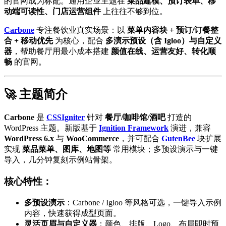
的官网成为标配。通用企业主题在
菜品建模、预订表单、移
动端可读性、门店运营组件
上往往不够到位。
Carbone
专注餐饮业真实场景：以
菜单内容块 + 预订/订餐整
合 + 移动优先
为核心，配合
多演示预设（含 Igloo）与自定义
器
，帮助餐厅用最小成本搭建
颜值在线、运营友好、转化顺
畅
的官网。
🚀 主题简介
Carbone
是
CSSIgniter
针对
餐厅/咖啡馆/酒吧
打造的
WordPress 主题。新版基于
Ignition Framework
演进，兼容
WordPress 6.x
与
WooCommerce
，并可配合
GutenBee
块扩展
实现
菜品菜单、图库、地图等
常用模块；多预设演示与一键
导入，几分钟复刻示例站骨架。
核心特性：
多预设演示
：Carbone / Igloo 等风格可选，一键导入示例
内容，快速获得成型页面。
灵活页眉与自定义器
：颜色、排版、Logo、布局即时预