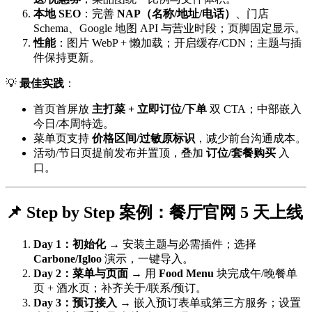
本地 SEO
：完善
NAP（名称/地址/电话）
、门店
Schema、Google 地图 API 与营业时段；页脚固定显示。
性能
：图片 WebP + 懒加载；开启缓存/CDN；主题与插
件保持更新。
💡
最佳实践
：
首页首屏放
主打菜 + 立即订位/下单
双 CTA；中部嵌入
今日/本周特选。
菜单页支持
价格区间/过敏原标识
，减少前台沟通成本。
活动/节日页提前发布并置顶，叠加
订位/套餐购买
入
口。
📌 Step by Step 案例：餐厅官网 5 天上线
Day 1：初始化
→ 安装主题与必需插件；选择
Carbone/Igloo
演示，一键导入。
Day 2：菜单与页面
→ 用
Food Menu
块完成午/晚餐单
页 + 酒水页；补齐关于/联系/预订。
Day 3：预订接入
→ 嵌入预订表单或第三方服务；设置