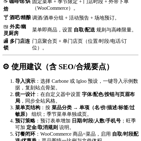
☕
咖啡馆/烘
固定菜单 + 季节限定 + 门店时段 + 外带下单
（WooCommerce）。
焙
🍸
酒吧/精酿
调酒/酒单分组 + 活动预告 + 场地预订。
🍱
外卖/幽
菜单即商品，设置
自取/配送
规则与高峰限量。
灵厨房
🏬
多门店连
门店聚合页 + 单门店页（位置/时段/电话/订
锁
位）。
⚙️ 使用建议（含 SEO/合规要点）
导入演示
：选择 Carbone 或 Igloo 预设，一键导入示例数
据，复刻站点骨架。
统一设计
：在自定义器中设置
字体/配色/按钮与页眉布
局
，同步全站风格。
菜单页结构
：按
菜品分类 → 单项（名/价/描述/标签/过
敏原）
组织；季节菜单单独成页。
预订策略
：预订表单增加
日期/时段/人数/手机号
；旺季
可加
定金/取消规则
说明。
订餐闭环
：WooCommerce 商品=菜品，启用
自取/时段配
送/优惠券
；菜品图统一比例与文件体积。