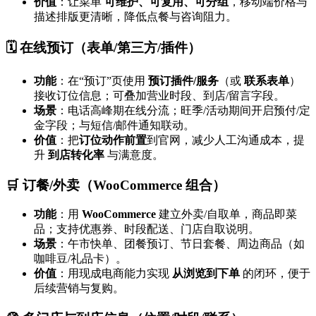
价值
：让菜单
可维护、可复用、可分组
，移动端价格与
描述排版更清晰，降低点餐与咨询阻力。
🗓️ 在线预订（表单/第三方/插件）
功能
：在“预订”页使用
预订插件/服务
（或
联系表单
）
接收订位信息；可叠加营业时段、到店/留言字段。
场景
：电话高峰期在线分流；旺季/活动期间开启预付/定
金字段；与短信/邮件通知联动。
价值
：把
订位动作前置
到官网，减少人工沟通成本，提
升
到店转化率
与满意度。
🛒 订餐/外卖（WooCommerce 组合）
功能
：用
WooCommerce
建立外卖/自取单，商品即菜
品；支持优惠券、时段配送、门店自取说明。
场景
：午市快单、团餐预订、节日套餐、周边商品（如
咖啡豆/礼品卡）。
价值
：用现成电商能力实现
从浏览到下单
的闭环，便于
后续营销与复购。