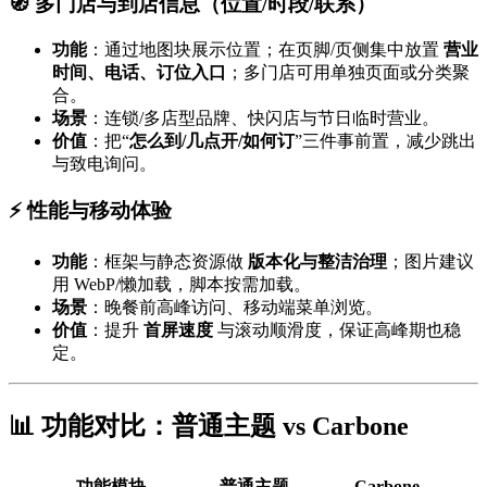
🧭 多门店与到店信息（位置/时段/联系）
功能
：通过地图块展示位置；在页脚/页侧集中放置
营业
时间、电话、订位入口
；多门店可用单独页面或分类聚
合。
场景
：连锁/多店型品牌、快闪店与节日临时营业。
价值
：把“
怎么到/几点开/如何订
”三件事前置，减少跳出
与致电询问。
⚡ 性能与移动体验
功能
：框架与静态资源做
版本化与整洁治理
；图片建议
用 WebP/懒加载，脚本按需加载。
场景
：晚餐前高峰访问、移动端菜单浏览。
价值
：提升
首屏速度
与滚动顺滑度，保证高峰期也稳
定。
📊 功能对比：普通主题 vs Carbone
功能模块
普通主题
Carbone