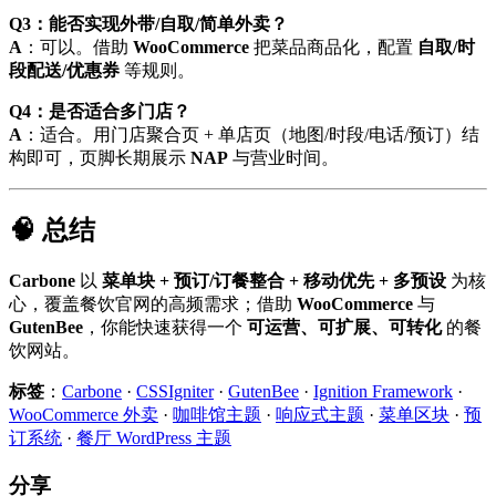
Q3：能否实现外带/自取/简单外卖？
A
：可以。借助
WooCommerce
把菜品商品化，配置
自取/时
段配送/优惠券
等规则。
Q4：是否适合多门店？
A
：适合。用门店聚合页 + 单店页（地图/时段/电话/预订）结
构即可，页脚长期展示
NAP
与营业时间。
🧠 总结
Carbone
以
菜单块 + 预订/订餐整合 + 移动优先 + 多预设
为核
心，覆盖餐饮官网的高频需求；借助
WooCommerce
与
GutenBee
，你能快速获得一个
可运营、可扩展、可转化
的餐
饮网站。
标签
：
Carbone
·
CSSIgniter
·
GutenBee
·
Ignition Framework
·
WooCommerce 外卖
·
咖啡馆主题
·
响应式主题
·
菜单区块
·
预
订系统
·
餐厅 WordPress 主题
分享