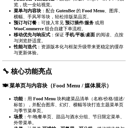
览，统一全站视觉。
菜单与内容块
：配合
GutenBee
的
Food Menu
、图库、
横幅、手风琴等块，轻松排版菜品页。
预订与订餐
：可接入常见
预订插件/服务
或用
WooCommerce
组合自建下单流程。
移动优先与响应式
：保证
手机/平板/桌面
的阅读、点按
与浏览舒适度。
性能与迭代
：资源版本化与框架升级带来更稳定的缓存
与更新体验。
🔧 核心功能亮点
🍽️ 菜单页与内容块（Food Menu / 媒体展示）
功能
：用
Food Menu
块构建菜品清单（名称/价格/描述/
标签），并配合图库、幻灯、横幅等块打造主题菜单页
与季节菜单页。
场景
：午/晚餐单页、甜品与酒水分组、节日限定菜单、
外带菜单。