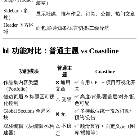
装裱）
Sidebar（多
显示社媒、推荐作品、订阅、公告、热门文章
处）
Header 下方区
面包屑/通知条/语言切换/二级导航
域
📊 功能对比：普通主题 vs Coastline
普通主
功能模块
Coastline
题
作品集内容类型
❌ 通用
✅ 专用 CPT + 项目可视化开
（Portfolio）
文章
关
侧边页眉 & 标题区可视
✅ 高度/背景/覆盖层/对齐/配
⚠️ 受限
化控制
色可配
Global Sections 全局区
✅ 多挂载位统一投放订阅/
❌ 无
块
预约/公告
⚠️ 不稳
双栈编辑（块编辑器/构
✅ 顺滑兼容 + 自定义块（图
建器）
库/横幅等）
定