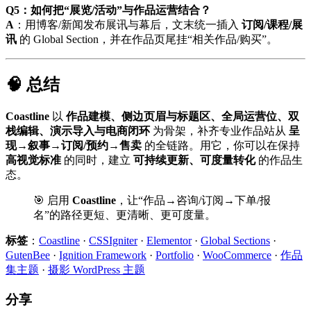
Q5：如何把“展览/活动”与作品运营结合？
A
：用博客/新闻发布展讯与幕后，文末统一插入
订阅/课程/展
讯
的 Global Section，并在作品页尾挂“相关作品/购买”。
🧠 总结
Coastline
以
作品建模、侧边页眉与标题区、全局运营位、双
栈编辑、演示导入与电商闭环
为骨架，补齐专业作品站从
呈
现→叙事→订阅/预约→售卖
的全链路。用它，你可以在保持
高视觉标准
的同时，建立
可持续更新、可度量转化
的作品生
态。
🎯 启用
Coastline
，让“作品→咨询/订阅→下单/报
名”的路径更短、更清晰、更可度量。
标签
：
Coastline
·
CSSIgniter
·
Elementor
·
Global Sections
·
GutenBee
·
Ignition Framework
·
Portfolio
·
WooCommerce
·
作品
集主题
·
摄影 WordPress 主题
分享