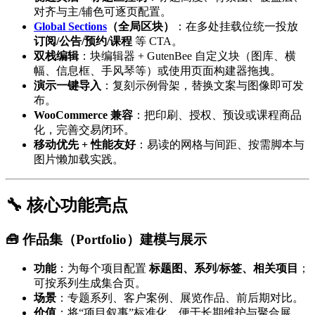
对齐与主/辅色可逐页配置。
Global Sections
（全局区块）
：在多处挂载位统一投放
订阅/公告/预约/课程
等 CTA。
双栈编辑
：块编辑器 + GutenBee 自定义块（图库、横
幅、信息框、手风琴等）或使用页面构建器拖拽。
演示一键导入
：复刻示例骨架，替换文案与图像即可发
布。
WooCommerce 兼容
：把印刷、授权、预设或课程商品
化，完善交易闭环。
移动优先 + 性能友好
：易读的网格与间距、按需脚本与
图片懒加载实践。
🔧 核心功能亮点
🧰 作品集（Portfolio）建模与展示
功能
：为每个项目配置
标题图、系列/标签、相关项目
；
可按系列生成集合页。
场景
：专题系列、客户案例、展览作品、前后期对比。
价值
：将“项目叙事”标准化，便于长期维护与聚合展