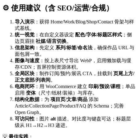
⚙️ 使用建议（含 SEO/运营/合规）
导入演示
：获得 Home/Work/Blog/Shop/Contact 骨架与样
式基线。
统一视觉
：在自定义器设定
配色/字体/标题区样式
；侧
边页眉挂
社媒/语言切换
。
信息架构
：先定义
系列/标签/命名法
，确保作品 URL 与
面包屑一致。
图像与速度
：按上表尺寸导出 WebP，启用懒加载与缓
存/CDN；首屏控制资源体积。
全局区块
：制作订阅/预约/展讯 CTA，挂载到
页尾上方/
正文底部/列表间
。
电商闭环
：用 WooCommerce 建立
印刷/预设/课程
；单品
启用
变体
（尺寸/纸材/装裱）与库存。
结构化数据
：为
项目页/文章/商品
添加
Article/CollectionPage/Product/FAQ 的 Schema；完善
Open Graph。
可访问性
：图片
alt
描述、对比度与键盘可达；标题层
级从 H1→H2→H3 递进。
💡
最佳实践
：