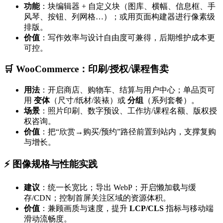
功能
：块编辑器 + 自定义块（图库、横幅、信息框、手
风琴、按钮、列网格…）；或用页面构建器进行像素级
排版。
价值
：写作效率与设计自由度可兼得，后期维护成本更
可控。
🛒 WooCommerce：印刷/授权/课程售卖
用法
：开启商店、购物车、结算与用户中心；单品页可
用
变体
（尺寸/纸材/装裱）或
分组
（系列套餐）。
场景
：照片印刷、数字预设、工作坊/课程名额、版权授
权咨询。
价值
：把“欣赏→购买/预约”路径前置到站内，支撑复购
与增长。
⚡ 图像规格与性能实践
建议
：统一长宽比；导出 WebP；开启懒加载与缓
存/CDN；控制首屏关注区域的资源体积。
价值
：兼顾画质与速度，提升
LCP/CLS
指标与移动端
滑动流畅度。