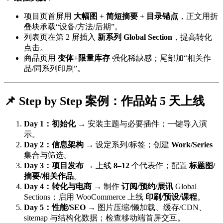
项目页首屏用
大幅图 + 简短摘要 + 目录锚点
，正文用折
叠块承载“设备/方法/后期”。
列表页在第 2 屏插入
新系列 Global Section
，提高转化
点击。
商品页用
变体+限量库存
强化稀缺感；尾部加“相关作
品/同系列印刷”。
📌 Step by Step 案例：作品站 5 天上线
Day 1：初始化
→ 安装主题与必要插件；一键导入演
示。
Day 2：信息架构
→ 设定系列/标签；创建
Work/Series
集合与筛选。
Day 3：项目发布
→ 上线
8–12
个代表作；配置
标题图/
摘要/相关作品
。
Day 4：转化与电商
→ 制作
订阅/预约/展讯
Global
Sections；启用 WooCommerce 上线
印刷/预设/课程
。
Day 5：性能/SEO
→ 图片压缩/懒加载、缓存/CDN、
sitemap 与结构化数据；检查移动端首屏交互。