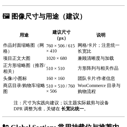
🖼️ 图像尺寸与用途（建议）
建议尺寸
用途
说明
（px）
作品封面缩略图（网
网格/卡片；注意统一
760 × 506 / 615
× 410
格）
长宽比
项目正文大图
1020 × 680
兼顾清晰度与加载
正方形缩略图（推荐/
方形阵列与相关作品
510 × 510
相关）
头像/小图标
160 × 160
团队卡片/作者信息
商店目录/购物车缩略
WooCommerce 目录与
510 × 510 / 760
× 506
图
购物流程
注：尺寸为实践向建议；以主题实际裁剪与设备
DPR 调整为准，关键在
长宽比统一
。