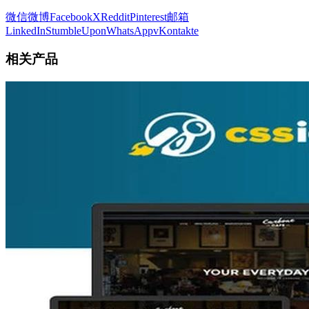
微信
微博
Facebook
X
Reddit
Pinterest
邮箱
LinkedIn
StumbleUpon
WhatsApp
vKontakte
相关产品