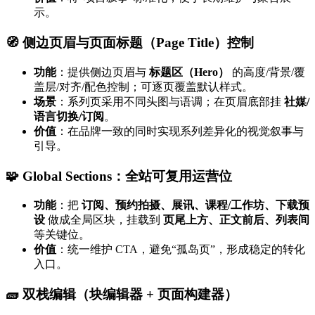
示。
🧭 侧边页眉与页面标题（Page Title）控制
功能
：提供侧边页眉与
标题区（Hero）
的高度/背景/覆
盖层/对齐/配色控制；可逐页覆盖默认样式。
场景
：系列页采用不同头图与语调；在页眉底部挂
社媒/
语言切换/订阅
。
价值
：在品牌一致的同时实现系列差异化的视觉叙事与
引导。
🧩 Global Sections：全站可复用运营位
功能
：把
订阅、预约拍摄、展讯、课程/工作坊、下载预
设
做成全局区块，挂载到
页尾上方、正文前后、列表间
等关键位。
价值
：统一维护 CTA，避免“孤岛页”，形成稳定的转化
入口。
🧱 双栈编辑（块编辑器 + 页面构建器）