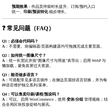
预期效果
：作品页停留时长提升、订阅/预约入口
统一、
印刷/预设转化
稳步增长。
❓ 常见问题（FAQ）
Q1：必须会代码吗？
A
：不需要。块编辑器/页面构建器均可拖拽完成主要页面。
Q2：如何统一图像尺寸？
A
：统一长宽比并按“图像尺寸与用途”表导出；启用 WebP 与
懒加载，避免首屏过大资源。
Q3：能否做多语言？
A
：可搭配常见多语言插件；在侧边页眉挂语言切换，并为每
种语言维护独立系列/菜单。
Q4：可以售卖印刷/课程/预设吗？
A
：可以。启用 WooCommerce，使用
变体/分组
管理规格；结
合全局区块投放促销与展讯。