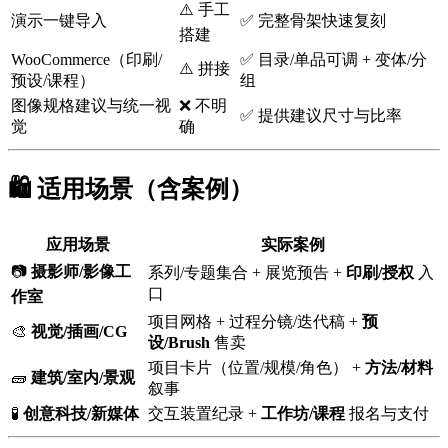
⚠️ 手工
演示一键导入
✅ 完整骨架快速复刻
搭建
WooCommerce（印刷/
✅ 目录/单品可调 + 变体/分
⚠️ 拼接
预设/课程）
组
图像规格建议与统一视
❌ 不明
✅ 提供建议尺寸与比率
觉
确
🛍️ 适用场景（含案例）
应用场景
实际案例
📷
摄影师/影像工
系列/专题集合 + 展览预告 +
印刷/授权
入
口
作室
项目网格 + 过程分镜/迭代稿 +
预
🎨
视觉/插画/CG
设/Brush
售卖
项目卡片（位置/规模/角色） +
方法/材料
🧱
建筑/室内/景观
叙事
🧪
创意科技/新媒体
交互装置纪录 +
工作坊/课程
报名与支付