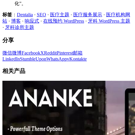
化”。
标签
：
Dentalia
·
SEO
·
医疗主题
·
医疗服务展示
·
医疗机构网
站
·
博客
·
响应式
·
在线预约 WordPress
·
牙科 WordPress 主题
·
牙科诊所主题
分享
微信
微博
Facebook
X
Reddit
Pinterest
邮箱
LinkedIn
StumbleUpon
WhatsApp
vKontakte
相关产品