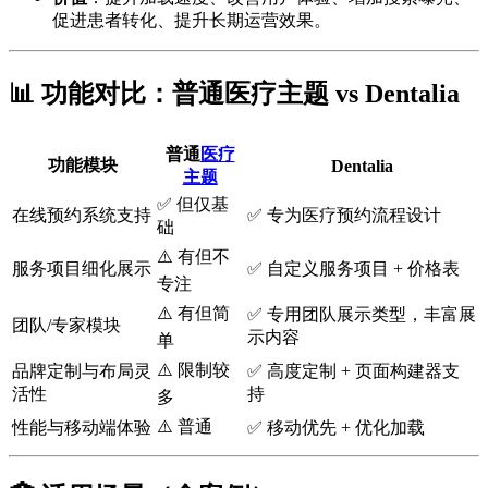
促进患者转化、提升长期运营效果。
📊 功能对比：普通医疗主题 vs Dentalia
普通
医疗
功能模块
Dentalia
主题
✅ 但仅基
在线预约系统支持
✅ 专为医疗预约流程设计
础
⚠️ 有但不
服务项目细化展示
✅ 自定义服务项目 + 价格表
专注
⚠️ 有但简
✅ 专用团队展示类型，丰富展
团队/专家模块
示内容
单
⚠️ 限制较
品牌定制与布局灵
✅ 高度定制 + 页面构建器支
活性
持
多
⚠️ 普通
性能与移动端体验
✅ 移动优先 + 优化加载