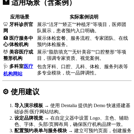
🏥 适用场景（含案例）
应用场景
实际案例说明
🦷
牙科诊所官
展示“洁牙”“矫正”“种植牙”等项目，医师团
网
队展示，患者预约入口明确。
🏥
医疗服务中
展示体检套餐、服务流程、专家团队、在线
心/体检机构
预约体检服务。
💆
美容医疗或
展示“脂肪填充”“无针美容”“口腔整形”等项
整形机构
目，强调专家资质、视觉案例。
🩺
多科室
医疗
包含牙科、口腔、儿科、体检、服务列表等
多专业模块，统一品牌调性。
机构网站
⚙️ 使用建议
导入演示模板
→ 使用 Dentalia 提供的 Demo 快速搭建基
础诊所/医疗网站结构。
设定品牌视觉
→ 在自定义器中设置 Logo、主色、辅助
色、字体、头部/页脚布局，确保医疗机构品牌一致。
配置预约表单与服务模块
→ 建立可预约页面，创建服务