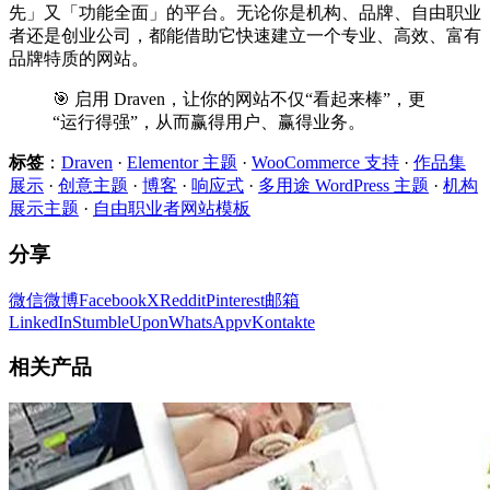
先」又「功能全面」的平台。无论你是机构、品牌、自由职业
者还是创业公司，都能借助它快速建立一个专业、高效、富有
品牌特质的网站。
🎯 启用 Draven，让你的网站不仅“看起来棒”，更
“运行得强”，从而赢得用户、赢得业务。
标签
：
Draven
·
Elementor 主题
·
WooCommerce 支持
·
作品集
展示
·
创意主题
·
博客
·
响应式
·
多用途 WordPress 主题
·
机构
展示主题
·
自由职业者网站模板
分享
微信
微博
Facebook
X
Reddit
Pinterest
邮箱
LinkedIn
StumbleUpon
WhatsApp
vKontakte
相关产品