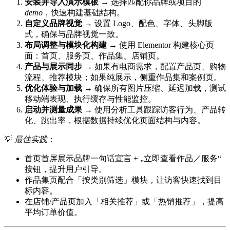
安装并导入演示模板
→ 选择匹配你品牌或项目的
demo
，快速构建基础结构。
自定义品牌视觉
→ 设置 Logo、配色、字体、头脚版
式，确保与品牌视觉一致。
布局调整与模块化构建
→ 使用 Elementor 构建核心页
面：首页、服务页、作品集、店铺页。
产品与展示同步
→ 如果有电商需求，配置产品页、购物
流程、推荐模块；如果纯展示，侧重作品集和案例页。
优化体验与加载
→ 确保所有图片压缩、延迟加载，测试
移动端表现、执行缓存与性能监控。
启动并测量成果
→ 使用分析工具跟踪访客行为、产品转
化、跳出率，根据数据持续优化页面结构与内容。
💡
最佳实践
：
首页首屏展示品牌一句话宣言 + „立即查看作品／服务“
按钮，提升用户引导。
作品集页配合「按类别筛选」模块，让访客快速找到目
标内容。
在店铺/产品页加入「相关推荐」或「热销推荐」，提高
平均订单价值。