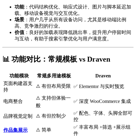
功能
：代码结构优化、响应式设计、图片与脚本延迟加
载、移动设备视觉与交互优化。
场景
：用户几乎从所有设备访问，尤其是移动端比例
高、竞争激烈的行业。
价值
：良好的加载表现降低跳出率，提升用户停留时间
与互动，有助于搜索引擎优化与用户满意度。
📊 功能对比：常规模板 vs Draven
功能模块
常规多用途模板
Draven
页面构建器支
⚠️ 有但布局受限
✅ Elementor 与实时预览
持
⚠️ 支持但体验一
电商整合
✅ 深度 WooCommerce 集成
般
✅ 配色、字体、头脚全部可
⚠️ 有但控制少
品牌视觉定制
控
✅ 丰富布局 +筛选 +展示组
⚠️ 简单
作品集展示
件