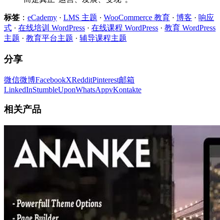
标签
：
eCademy
·
LMS 主题
·
WooCommerce 教育
·
博客
·
响应
式
·
在线培训 WordPress
·
在线课程 WordPress
·
教育 WordPress
主题
·
教育平台主题
·
辅导课程主题
分享
微信
微博
Facebook
X
Reddit
Pinterest
邮箱
LinkedIn
StumbleUpon
WhatsApp
vKontakte
相关产品