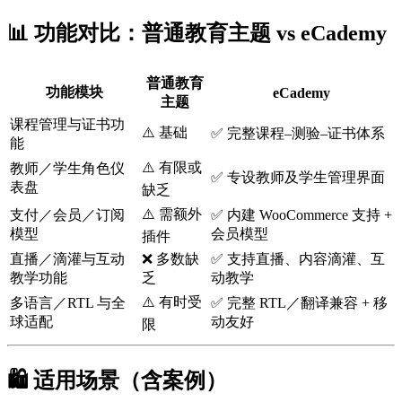
📊 功能对比：普通教育主题 vs eCademy
普通教育
功能模块
eCademy
主题
课程管理与证书功
⚠️ 基础
✅ 完整课程–测验–证书体系
能
⚠️ 有限或
教师／学生角色仪
✅ 专设教师及学生管理界面
表盘
缺乏
⚠️ 需额外
支付／会员／订阅
✅ 内建 WooCommerce 支持 +
模型
会员模型
插件
直播／滴灌与互动
❌ 多数缺
✅ 支持直播、内容滴灌、互
教学功能
乏
动教学
⚠️ 有时受
多语言／RTL 与全
✅ 完整 RTL／翻译兼容 + 移
球适配
动友好
限
🛍️ 适用场景（含案例）