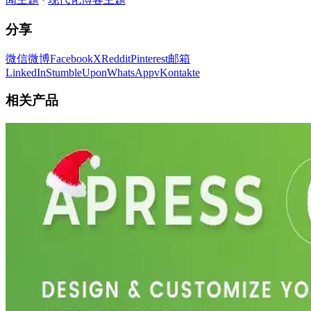
分享
微信
微博
Facebook
X
Reddit
Pinterest
邮箱
LinkedIn
StumbleUpon
WhatsApp
vKontakte
相关产品