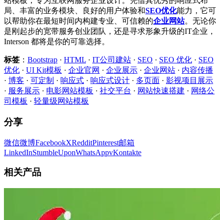
站模板，专为互联网服务企业设计。凭借其优秀的响应式布
局、丰富的业务模块、良好的用户体验和
SEO优化
能力，它可
以帮助你在最短时间内构建专业、可信赖的
企业网站
。无论你
是刚起步的宽带服务创业团队，还是寻求形象升级的IT企业，
Interson 都将是你的可靠选择。
标签
：
Bootstrap
·
HTML
·
IT公司建站
·
SEO
·
SEO 优化
·
SEO
优化
·
UI Kit模板
·
企业官网
·
企业展示
·
企业网站
·
内容传播
·
博客
·
可定制
·
响应式
·
响应式设计
·
多页面
·
影视项目展示
·
服务展示
·
电影网站模板
·
社交平台
·
网站快速搭建
·
网络公
司模板
·
轻量级网站模板
分享
微信
微博
Facebook
X
Reddit
Pinterest
邮箱
LinkedIn
StumbleUpon
WhatsApp
vKontakte
相关产品