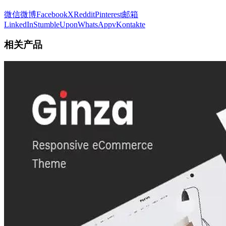
微信
微博
Facebook
X
Reddit
Pinterest
邮箱
LinkedIn
StumbleUpon
WhatsApp
vKontakte
相关产品