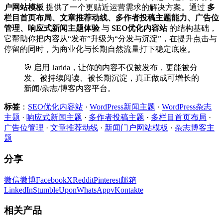
户网站模板
提供了一个更贴近运营需求的解决方案。通过
多
栏目首页布局、文章推荐动线、多作者投稿主题能力、广告位
管理、响应式新闻主题体验
与
SEO优化内容站
的结构基础，
它帮助你把内容从“发布”升级为“分发与沉淀”，在提升点击与
停留的同时，为商业化与长期自然流量打下稳定底座。
🎯 启用 Jarida，让你的内容不仅被发布，更能被分
发、被持续阅读、被长期沉淀，真正做成可增长的
新闻/杂志/博客内容平台。
标签
：
SEO优化内容站
·
WordPress新闻主题
·
WordPress杂志
主题
·
响应式新闻主题
·
多作者投稿主题
·
多栏目首页布局
·
广告位管理
·
文章推荐动线
·
新闻门户网站模板
·
杂志博客主
题
分享
微信
微博
Facebook
X
Reddit
Pinterest
邮箱
LinkedIn
StumbleUpon
WhatsApp
vKontakte
相关产品