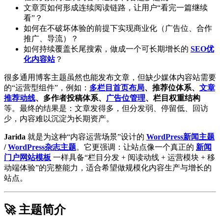
文章页如何形成连续阅读链路，让用户“看完一篇继续
看”？
如何在不破坏体验的前提下实现商业化（广告位、合作
推广、导流）？
如何持续覆盖长尾搜索，做成一个可长期增长的
SEO优
化内容站
？
很多通用博客主题虽然也能发布文章，但缺少媒体内容站需要
的“运营型组件”，例如：
多栏目首页布局
、推荐位体系、
文章
推荐动线
、多作者投稿体系、
广告位管理
、栏目权重结构
等。最终的结果是：文章发得多，但分发弱、停留低、回访
少，内容难以沉淀为长期资产。
Jarida
就是为这种“内容运营场景”设计的
WordPress新闻主题
/
WordPress杂志主题
。它更强调：让站点像一个真正的
新闻
门户网站模板
一样具备“栏目分发 + 阅读动线 + 运营模块 + 移
动端体验”的完整能力，适合希望做规模化内容生产与增长的
站点。
🚀 主题简介