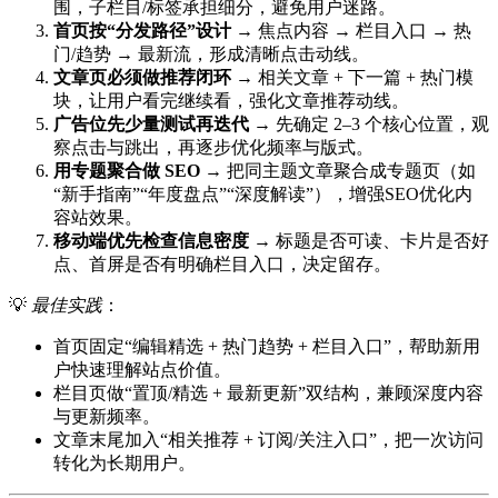
围，子栏目/标签承担细分，避免用户迷路。
首页按“分发路径”设计
→ 焦点内容 → 栏目入口 → 热
门/趋势 → 最新流，形成清晰点击动线。
文章页必须做推荐闭环
→ 相关文章 + 下一篇 + 热门模
块，让用户看完继续看，强化文章推荐动线。
广告位先少量测试再迭代
→ 先确定 2–3 个核心位置，观
察点击与跳出，再逐步优化频率与版式。
用专题聚合做 SEO
→ 把同主题文章聚合成专题页（如
“新手指南”“年度盘点”“深度解读”），增强SEO优化内
容站效果。
移动端优先检查信息密度
→ 标题是否可读、卡片是否好
点、首屏是否有明确栏目入口，决定留存。
💡
最佳实践
：
首页固定“编辑精选 + 热门趋势 + 栏目入口”，帮助新用
户快速理解站点价值。
栏目页做“置顶/精选 + 最新更新”双结构，兼顾深度内容
与更新频率。
文章末尾加入“相关推荐 + 订阅/关注入口”，把一次访问
转化为长期用户。