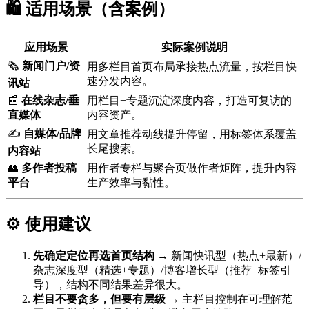
🛍️ 适用场景（含案例）
应用场景
实际案例说明
🗞️
新闻门户/资
用多栏目首页布局承接热点流量，按栏目快
速分发内容。
讯站
📰
在线杂志/垂
用栏目+专题沉淀深度内容，打造可复访的
直媒体
内容资产。
✍️
自媒体/品牌
用文章推荐动线提升停留，用标签体系覆盖
长尾搜索。
内容站
👥
多作者投稿
用作者专栏与聚合页做作者矩阵，提升内容
平台
生产效率与黏性。
⚙️ 使用建议
先确定定位再选首页结构
→ 新闻快讯型（热点+最新）/
杂志深度型（精选+专题）/博客增长型（推荐+标签引
导），结构不同结果差异很大。
栏目不要贪多，但要有层级
→ 主栏目控制在可理解范