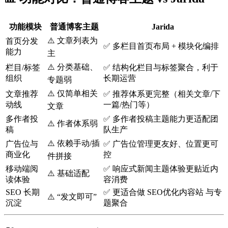
功能模块
普通博客主题
Jarida
⚠️ 文章列表为
首页分发
✅ 多栏目首页布局 + 模块化编排
能力
主
⚠️ 分类基础、
栏目/标签
✅ 结构化栏目与标签聚合，利于
组织
长期运营
专题弱
⚠️ 仅简单相关
文章推荐
✅ 推荐体系更完整（相关文章/下
动线
一篇/热门等）
文章
多作者投
✅ 多作者投稿主题能力更适配团
⚠️ 作者体系弱
稿
队生产
⚠️ 依赖手动/插
广告位与
✅ 广告位管理更友好、位置更可
商业化
控
件拼接
移动端阅
✅ 响应式新闻主题体验更贴近内
⚠️ 基础适配
读体验
容消费
SEO 长期
✅ 更适合做 SEO优化内容站 与专
⚠️ “发文即可”
沉淀
题聚合