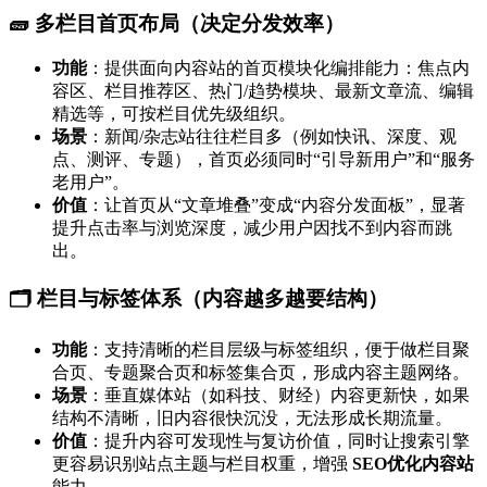
🧱 多栏目首页布局（决定分发效率）
功能
：提供面向内容站的首页模块化编排能力：焦点内
容区、栏目推荐区、热门/趋势模块、最新文章流、编辑
精选等，可按栏目优先级组织。
场景
：新闻/杂志站往往栏目多（例如快讯、深度、观
点、测评、专题），首页必须同时“引导新用户”和“服务
老用户”。
价值
：让首页从“文章堆叠”变成“内容分发面板”，显著
提升点击率与浏览深度，减少用户因找不到内容而跳
出。
🗂️ 栏目与标签体系（内容越多越要结构）
功能
：支持清晰的栏目层级与标签组织，便于做栏目聚
合页、专题聚合页和标签集合页，形成内容主题网络。
场景
：垂直媒体站（如科技、财经）内容更新快，如果
结构不清晰，旧内容很快沉没，无法形成长期流量。
价值
：提升内容可发现性与复访价值，同时让搜索引擎
更容易识别站点主题与栏目权重，增强
SEO优化内容站
能力。