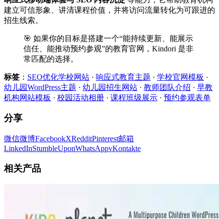
建立可信形象、讲清课程价值，并将访问流量转化为可跟进的
招生线索。
🎯 如果你的目标是搭建一个“能持续更新、能展示
信任、能推动预约参观”的教育官网，Kindori 是非
常匹配的选择。
标签
：
SEO优化学校网站
·
响应式教育主题
·
学校官网模板
·
幼儿园WordPress主题
·
幼儿园招生网站
·
教师团队介绍
·
早教
机构网站模板
·
校园活动相册
·
课程班级展示
·
预约参观表单
分享
微信
微博
Facebook
X
Reddit
Pinterest
邮箱
LinkedIn
StumbleUpon
WhatsApp
vKontakte
相关产品