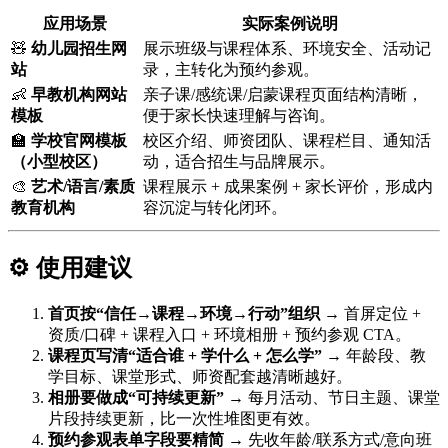
应用场景
实际案例说明
🧸
幼儿园招生网
展示班级与课程体系、环境安全、活动记
站
录，主转化为预约参观。
👶
早教机构网站
亲子课/感统课/启蒙课程页面结构清晰，
模板
便于家长快速理解与咨询。
🏫
学校官网模板
校区介绍、师资团队、课程栏目、通知活
（小型校区）
动，适合招生与品牌展示。
🎨
艺术/语言/素质
课程展示 + 成果案例 + 家长评价，形成内
教育机构
容沉淀与转化闭环。
⚙️ 使用建议
首页按“信任→课程→环境→行动”组织
→ 首屏定位 +
资质/口碑 + 课程入口 + 环境相册 + 预约参观 CTA。
课程页写清“适合谁 + 学什么 + 怎么学”
→ 年龄段、教
学目标、课堂形式、师资配套越清晰越好。
相册要做成“可持续更新”
→ 每月活动、节日主题、课堂
片段持续更新，比一次性堆图更有效。
预约参观表单字段要精简
→ 先收年龄/联系方式/意向班