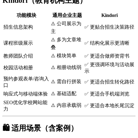
Kindori（教育机构主题）
功能模块
通用企业主题
Kindori
⚠️ 公司展示为
招生信息架构
✅ 更贴合招生决策路径
主
⚠️ 多为文章堆
课程班级展示
✅ 结构化展示更清晰
叠
⚠️ 模块简单
教师团队介绍
✅ 更适合做师资背书
✅ 更强调环境与活动展
⚠️ 相册动线弱
校园活动相册
示
预约参观表单/咨询入
⚠️ 需自行拼装
✅ 更适合招生转化路径
口
⚠️ 基础适配
响应式与移动端体验
✅ 更适合手机端浏览
SEO优化学校网站能
⚠️ 内容承载弱
✅ 更适合本地长尾沉淀
力
🛍️ 适用场景（含案例）