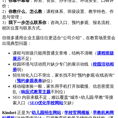
1）
你靠不靠谱
：师资、资质、办学理念、环境安全、口碑评
价；
2）
你教什么、怎么教
：课程体系、班级设置、教学特色、作
息与管理；
3）
我下一步怎么联系你
：咨询入口、预约参观、报名流程、
校区位置与联系方式。
但很多通用企业主题往往更适合“公司介绍”，在教育场景里会
出现典型问题：
课程与班级只能用普通文章堆，结构不清晰（
课程班级
展示
不足）
校园环境与活动照片缺少专门的展示动线（
校园活动相
册
弱）
招生转化入口不突出，家长找不到“预约参观/在线咨询”
（
预约参观表单
缺位）
移动端体验一般，家长用手机打开加载慢、信息密度混
乱（
响应式教育主题
不到位）
SEO 内容承载不足，难以覆盖“城市+幼儿园/早教”等搜
索入口（
SEO优化学校网站
欠缺）
Kindori
正是为“
幼儿园招生网站
/
学校官网模板
/
早教机构网