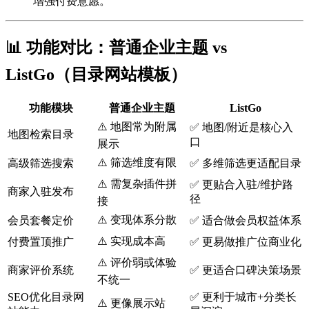
增强付费意愿。
📊 功能对比：普通企业主题 vs
ListGo（目录网站模板）
功能模块
普通企业主题
ListGo
⚠️ 地图常为附属
✅ 地图/附近是核心入
地图检索目录
口
展示
⚠️ 筛选维度有限
高级筛选搜索
✅ 多维筛选更适配目录
⚠️ 需复杂插件拼
✅ 更贴合入驻/维护路
商家入驻发布
径
接
⚠️ 变现体系分散
会员套餐定价
✅ 适合做会员权益体系
⚠️ 实现成本高
付费置顶推广
✅ 更易做推广位商业化
⚠️ 评价弱或体验
商家评价系统
✅ 更适合口碑决策场景
不统一
SEO优化目录网
✅ 更利于城市+分类长
⚠️ 更像展示站