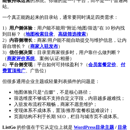
能被持续运营
的系统。你做的是一个平台，而不是一个普通网
站。
一个真正能跑起来的目录站，通常要同时满足四类需求：
1）
用户侧体验
：用户能不能用“附近/地图/筛选”在 10 秒内找
到目标？（
地图检索目录
、
高级筛选搜索
）
2）
内容侧增长
：商家/用户能不能自助提交与维护信息，让内
容自增长？（
商家入驻发布
）
3）
信任侧决策
：目录里商家很多时，用户靠什么做判断？
（
商家评价系统
、案例/认证/相册）
4）
平台侧变现
：平台如何可持续盈利？（
会员套餐定价
、
付
费置顶推广
、广告位）
但很多通用企业主题或轻量列表插件的问题是：
地图体验只是“点缀”，不是核心路径；
筛选维度不够或不支持自定义字段，内容越多越难找；
入驻发布流程不顺畅，商家不愿意维护；
变现体系不成体系，置顶/推荐/套餐权益难设计；
页面结构不利于长期 SEO，栏目与城市页不成体系。
ListGo
的价值在于它从定位上就是
WordPress目录主题
/
目录