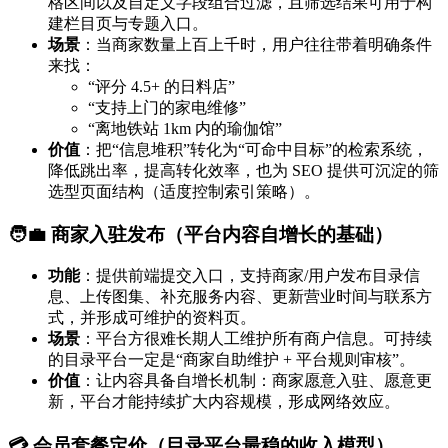
格区间以及自定义字段组合过滤，且筛选结果可用于构
建栏目页与专题入口。
场景
：当商家数量上百上千时，用户往往带着明确条件
来找：
“评分 4.5+ 的日料店”
“支持上门的家电维修”
“离地铁站 1km 内的瑜伽馆”
价值
：把“信息堆积”转化为“可命中目标”的检索系统，
降低跳出率，提高转化效率，也为 SEO 提供可沉淀的筛
选型页面结构（适度控制索引策略）。
🧑‍💼 商家入驻发布（平台内容自增长的基础）
功能
：提供前端提交入口，支持商家/用户发布目录信
息、上传图集、补充服务内容、更新营业时间与联系方
式，并形成可维护的资料页。
场景
：平台方很难长期人工维护所有商户信息。可持续
的目录平台一定是“商家自助维护 + 平台规则审核”。
价值
：让内容具备自增长机制：商家愿意入驻、愿意更
新，平台才能持续扩大内容规模，形成网络效应。
💳 会员套餐定价（目录平台最稳的收入模型）