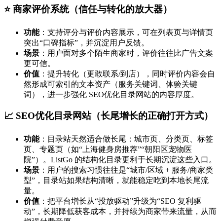
⭐ 商家评价系统（信任与转化的放大器）
功能
：支持评分与评价内容展示，可在列表页与详情页
突出“口碑指标”，并沉淀用户反馈。
场景
：用户面对多个陌生商家时，评价往往比广告文案
更可信。
价值
：提升转化（更敢联系/到店），同时评价内容会自
然形成可索引的文本资产（服务关键词、体验关键
词），进一步强化 SEO优化目录网站的内容厚度。
📈 SEO优化目录网站（长尾增长的正确打开方式）
功能
：目录站天然适合做长尾：城市页、分类页、标签
页、专题页（如“上海健身房推荐”“朝阳区宠物医
院”）。ListGo 的结构化目录更利于长期沉淀这些入口。
场景
：用户的搜索习惯往往是“城市/区域 + 服务/商家类
型”，目录站如果结构清晰，就能稳定吃到本地长尾流
量。
价值
：把平台增长从“投放驱动”升级为“SEO 复利驱
动”，长期降低获客成本，并持续为商家带来流量，从而