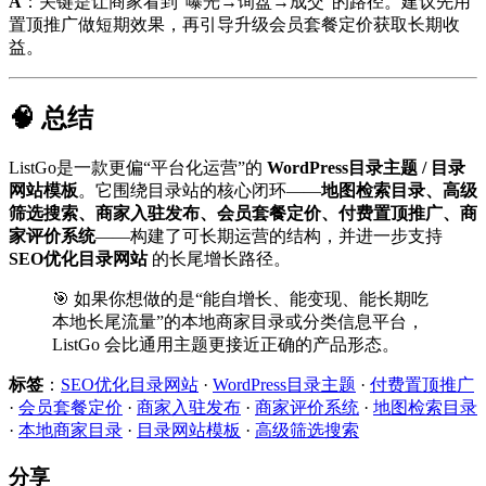
A
：关键是让商家看到“曝光→询盘→成交”的路径。建议先用
置顶推广做短期效果，再引导升级会员套餐定价获取长期收
益。
🧠 总结
ListGo是一款更偏“平台化运营”的
WordPress目录主题 / 目录
网站模板
。它围绕目录站的核心闭环——
地图检索目录、高级
筛选搜索、商家入驻发布、会员套餐定价、付费置顶推广、商
家评价系统
——构建了可长期运营的结构，并进一步支持
SEO优化目录网站
的长尾增长路径。
🎯 如果你想做的是“能自增长、能变现、能长期吃
本地长尾流量”的本地商家目录或分类信息平台，
ListGo 会比通用主题更接近正确的产品形态。
标签
：
SEO优化目录网站
·
WordPress目录主题
·
付费置顶推广
·
会员套餐定价
·
商家入驻发布
·
商家评价系统
·
地图检索目录
·
本地商家目录
·
目录网站模板
·
高级筛选搜索
分享