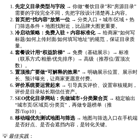
先定义目录类型与字段
→ 你做“餐饮目录”和“房源目录”
需要的字段完全不同，先把字段设计清楚再上内容。
首页把“找内容”放第一位
→ 分类入口 + 城市/区域 + 热
门筛选条件 + 地图找附近，比品牌大图更重要。
冷启动策略：免费入驻 + 内容标准化
→ 给商家“如何写
标题/如何上传封面/如何填写地址”的规范，保证目录质
量。
套餐设计用“权益阶梯”
→ 免费（基础展示）→ 标准
（联系方式/相册/优先排序）→ 高级（推荐位/置顶次
数）。
置顶推广要做“可解释的效果”
→ 明确展示位置、展示时
长、预计曝光，让商家更愿意付费。
评价系统要运营起来
→ 引导真实评价、设置审核规则，
评价是目录站长期信任资产。
SEO优化目录网站：先做城市+分类聚合页
→ 稳定输出
“城市页/区域页/分类页”，再做专题榜单（推
荐/Top10）。
移动端优先测试地图与筛选
→ 地图与筛选入口在手机端
是否好点、是否会遮挡内容，是转化关键。
💡
最佳实践
：