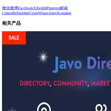
微信
微博
Facebook
X
Reddit
Pinterest
邮箱
LinkedIn
StumbleUpon
WhatsApp
vKontakte
相关产品