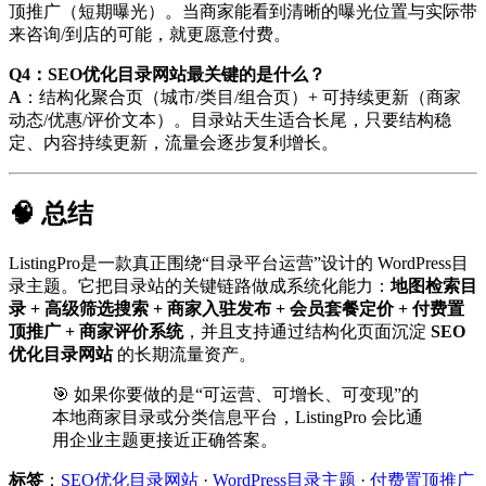
顶推广（短期曝光）。当商家能看到清晰的曝光位置与实际带
来咨询/到店的可能，就更愿意付费。
Q4：SEO优化目录网站最关键的是什么？
A
：结构化聚合页（城市/类目/组合页）+ 可持续更新（商家
动态/优惠/评价文本）。目录站天生适合长尾，只要结构稳
定、内容持续更新，流量会逐步复利增长。
🧠 总结
ListingPro是一款真正围绕“目录平台运营”设计的 WordPress目
录主题。它把目录站的关键链路做成系统化能力：
地图检索目
录 + 高级筛选搜索 + 商家入驻发布 + 会员套餐定价 + 付费置
顶推广 + 商家评价系统
，并且支持通过结构化页面沉淀
SEO
优化目录网站
的长期流量资产。
🎯 如果你要做的是“可运营、可增长、可变现”的
本地商家目录或分类信息平台，ListingPro 会比通
用企业主题更接近正确答案。
标签
：
SEO优化目录网站
·
WordPress目录主题
·
付费置顶推广