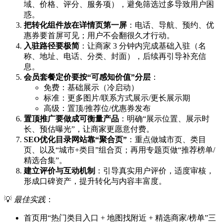
域、价格、评分、服务项），避免筛选过多导致用户困
惑。
把转化组件放在详情页第一屏
：电话、导航、预约、优
惠券要首屏可见；用户不会翻很久才行动。
入驻路径要极简
：让商家 3 分钟内完成基础入驻（名
称、地址、电话、分类、封面），后续再引导补充信
息。
会员套餐定价要按“可感知价值”分层
：
免费：基础展示（冷启动）
标准：更多图片/联系方式展示/更长展示期
高级：置顶/推荐位/优惠券发布
置顶推广要做成可衡量产品
：明确“展示位置、展示时
长、预估曝光”，让商家更愿意付费。
SEO优化目录网站靠“聚合页”
：重点做城市页、类目
页、以及“城市+类目”组合页；再用专题页做“推荐榜单/
精选合集”。
建立评价与互动机制
：引导真实用户评价，适度审核，
形成口碑资产，提升转化与内容丰富度。
💡
最佳实践
：
首页用“热门类目入口 + 地图找附近 + 精选商家/榜单”三