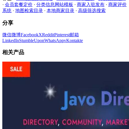
·
会员套餐定价
·
分类信息网站模板
·
商家入驻发布
·
商家评价
系统
·
地图检索目录
·
本地商家目录
·
高级筛选搜索
分享
微信
微博
Facebook
X
Reddit
Pinterest
邮箱
LinkedIn
StumbleUpon
WhatsApp
vKontakte
相关产品