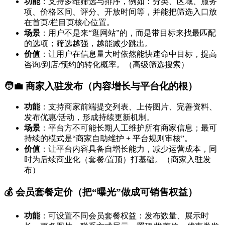
功能
：支持多维筛选与排序，例如：分类、区域、服务
项、价格区间、评分、开放时间等，并能把筛选入口放
在首页/栏目页核心位置。
场景
：用户不是来“逛网站”的，而是带目标来找最匹配
的选项；筛选越强，越能减少跳出。
价值
：让用户在信息量大时依然能快速命中目标，提高
咨询/到店/预约的转化概率。（高级筛选搜索）
🧑‍💼 商家入驻发布（内容增长与平台化的根）
功能
：支持商家前端提交列表、上传图片、完善资料、
发布优惠/活动，形成持续更新机制。
场景
：平台方不可能长期人工维护所有商家信息；最可
持续的模式是“商家自助维护 + 平台规则审核”。
价值
：让平台内容具备自增长能力，减少运营成本，同
时为后续商业化（套餐/置顶）打基础。（商家入驻发
布）
💰 会员套餐定价（把“曝光”做成可销售权益）
功能
：可设置不同会员套餐权益：发布数量、展示时