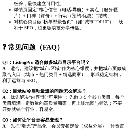
板斧，最快建立可用性。
详情页固定“核心信息（电话/导航）+ 卖点（服务/图
片）+ 口碑（评价）+ 行动（预约/优惠）”结构。
对核心类目做“榜单型聚合页”（如“城市TOP10”），既
利于 SEO，也更容易被分享传播。
❓ 常见问题（FAQ）
Q1：ListingPro 适合做多城市目录平台吗？
A
：适合。建议把“城市/区域”作为核心维度，并把城市页做成
聚合入口（城市 + 热门类目 + 精选商家），形成稳定结构，
利于运营与 SEO。
Q2：目录站冷启动最难的问题怎么解决？
A
：优先解决“内容”和“可用性”：先做 3–5 个核心类目，每个
类目填满一定数量的高质量商家，再上线地图与筛选；不要一
开始就铺全行业，容易空。
Q3：如何让平台更容易变现？
A
：先把“曝光”产品化：会员套餐定价（权益分层）+ 付费置