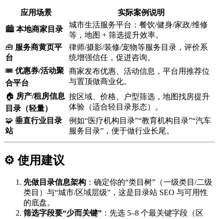
应用场景
实际案例说明
城市生活服务平台：餐饮/健身/家政/维修
🏙️
本地商家目录
等，地图 + 筛选提升效率。
🧰
服务商黄页平
律师/摄影/装修/宠物等服务目录，评价系
台
统增强信任，促进咨询。
🎟️
优惠券/活动聚
商家发布优惠、活动信息，平台用推荐位
与置顶做商业化。
合平台
🏠
房产/租房信息
按区域、价格、户型筛选，地图找房提升
体验（适合轻目录形态）。
目录（轻量）
🧩
垂直行业目录
例如“医疗机构目录”“教育机构目录”“汽车
站
服务目录”，便于做行业长尾。
⚙️ 使用建议
先做目录信息架构
：确定你的“类目树”（一级类目/二级
类目）与“城市/区域层级”，这是目录站 SEO 与可用性
的底盘。
筛选字段要“少而关键”
：先选 5–8 个最关键字段（区