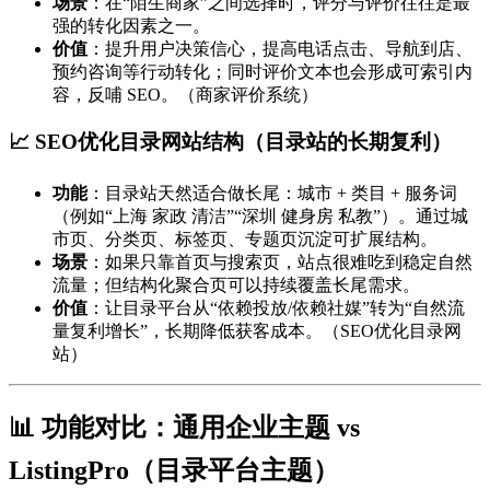
场景
：在“陌生商家”之间选择时，评分与评价往往是最
强的转化因素之一。
价值
：提升用户决策信心，提高电话点击、导航到店、
预约咨询等行动转化；同时评价文本也会形成可索引内
容，反哺 SEO。（商家评价系统）
📈 SEO优化目录网站结构（目录站的长期复利）
功能
：目录站天然适合做长尾：城市 + 类目 + 服务词
（例如“上海 家政 清洁”“深圳 健身房 私教”）。通过城
市页、分类页、标签页、专题页沉淀可扩展结构。
场景
：如果只靠首页与搜索页，站点很难吃到稳定自然
流量；但结构化聚合页可以持续覆盖长尾需求。
价值
：让目录平台从“依赖投放/依赖社媒”转为“自然流
量复利增长”，长期降低获客成本。（SEO优化目录网
站）
📊 功能对比：通用企业主题 vs
ListingPro（目录平台主题）