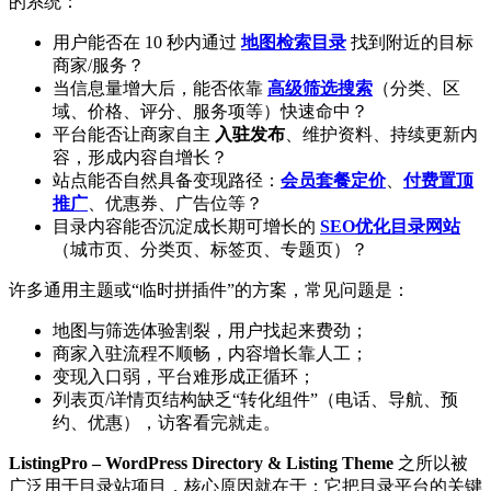
的系统：
用户能否在 10 秒内通过
地图检索目录
找到附近的目标
商家/服务？
当信息量增大后，能否依靠
高级筛选搜索
（分类、区
域、价格、评分、服务项等）快速命中？
平台能否让商家自主
入驻发布
、维护资料、持续更新内
容，形成内容自增长？
站点能否自然具备变现路径：
会员套餐定价
、
付费置顶
推广
、优惠券、广告位等？
目录内容能否沉淀成长期可增长的
SEO优化目录网站
（城市页、分类页、标签页、专题页）？
许多通用主题或“临时拼插件”的方案，常见问题是：
地图与筛选体验割裂，用户找起来费劲；
商家入驻流程不顺畅，内容增长靠人工；
变现入口弱，平台难形成正循环；
列表页/详情页结构缺乏“转化组件”（电话、导航、预
约、优惠），访客看完就走。
ListingPro – WordPress Directory & Listing Theme
之所以被
广泛用于目录站项目，核心原因就在于：它把目录平台的关键