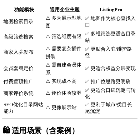
功能模块
通用企业主题
ListingPro
⚠️ 多为展示型地
✅ 地图作为核心查找入
地图检索目录
口
图
✅ 多维筛选更适合目录
⚠️ 筛选维度有限
高级筛选搜索
站
⚠️ 需要复杂插件
✅ 更贴合入驻/维护路
商家入驻发布
径
拼装
⚠️ 需自建会员体
会员套餐定价
✅ 更适合权益分层变现
系
⚠️ 实现成本高
付费置顶推广
✅ 推广位思路更明确
✅ 更适合口碑沉淀与转
⚠️ 评价体验较弱
商家评价系统
化
SEO优化目录网站
✅ 更利于城市/类目长
⚠️ 更像展示站
能力
尾沉淀
🛍️ 适用场景（含案例）