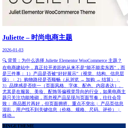
Juliette – 时尚电商主题
2026-01-03
🔍 背景：为什么选择 Juliette Elementor WooCommerce 主题？
在电商建站中，真正拉开差距的从来不是“能不能卖东西”，而
是三件事： 1）产品是否被“好好展示”（视觉、结构、信息层
级）； 2）购物路径是否顺畅（从浏览 → 加购 → 结算）；
3）品牌感是否统一（页面风格、字体、配色、内容表达）。
尤其是在服装、美妆、配饰等偏视觉导向的行业，如果电商主
题只关注功能堆砌，而忽视产品呈现与页面节奏，往往会导
致： 商品图片再好，但页面拥挤、重点不突出； 产品页信息
混乱，用户找不到关键信息（价格、规格、尺码、评价）；
移动...
BINGETHEME