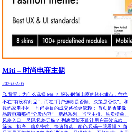
Miti – 时尚电商主题
2026-02-05
🔍 背景：为什么选择 Miti？ 服装/时尚电商的转化难点，往往
不在“有没有商品”，而在“用户选款是否顺、决策是否快”。和
数码家电不同，时尚类目的成交路径更依赖： 首页是否能像
品牌电商那样“分发内容”：新品系列、当季主推、热卖榜单、
风格入口、尺码/风格导航？ 列表页能不能让用户高效选款：
筛选、排序、信息密度、快速预览、颜色/尺码一眼看懂？ 商