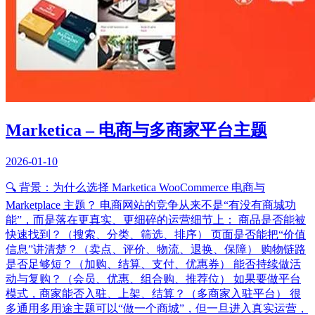
Marketica – 电商与多商家平台主题
2026-01-10
🔍 背景：为什么选择 Marketica WooCommerce 电商与
Marketplace 主题？ 电商网站的竞争从来不是“有没有商城功
能”，而是落在更真实、更细碎的运营细节上： 商品是否能被
快速找到？（搜索、分类、筛选、排序） 页面是否能把“价值
信息”讲清楚？（卖点、评价、物流、退换、保障） 购物链路
是否足够短？（加购、结算、支付、优惠券） 能否持续做活
动与复购？（会员、优惠、组合购、推荐位） 如果要做平台
模式，商家能否入驻、上架、结算？（多商家入驻平台） 很
多通用多用途主题可以“做一个商城”，但一旦进入真实运营，