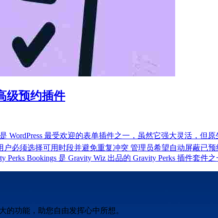
orms 高级预约插件
vity Forms 是 WordPress 最受欢迎的表单插件之一，虽然
用户必须选择可用时段并避免重复冲突 管理员希望自动屏蔽已预约时间
erks Bookings 是 Gravity Wiz 出品的 Gravity Perks 插件套件
强大的功能，助您自由发挥心中所想。