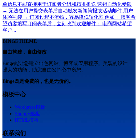
单信息不能直接用于订阅者分组和精准推送 营销自动化受限
→ 无法在用户提交表单后自动触发新闻简报或活动邮件 用户
体验割裂 → 订阅过程不流畅，容易降低转化率 例如： 博客希
望访客填写订阅表单后，立刻收到欢迎邮件； 电商网站希望
客户...
BINGETHEME
自由构建，自由修改
Binge能让您建立出色网站、博客或应用程序。美观的设计，
强大的功能，助您自由发挥心中所想。
Binge既是免费的，也是无价的。
模板中心
Wordpress模板
Shopify模板
HTML模板
联系我们