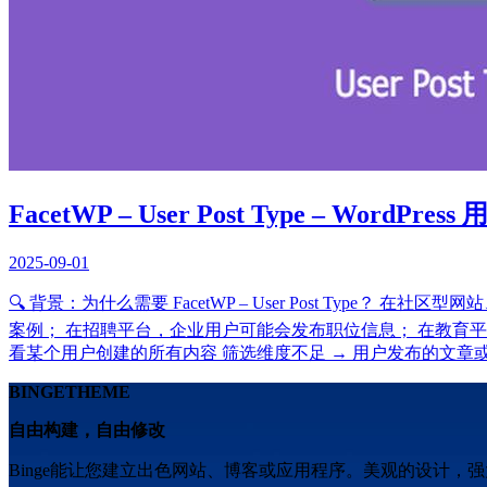
FacetWP – User Post Type – WordP
2025-09-01
🔍 背景：为什么需要 FacetWP – User Post T
案例； 在招聘平台，企业用户可能会发布职位信息； 在教育平台，
看某个用户创建的所有内容 筛选维度不足 → 用户发布的文章或自定
BINGETHEME
自由构建，自由修改
Binge能让您建立出色网站、博客或应用程序。美观的设计，