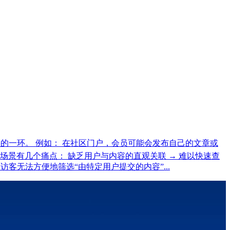
是非常重要的一环。 例如： 在社区门户，会员可能会发布自己的文章或
这类场景有几个痛点： 缺乏用户与内容的直观关联 → 难以快速查
 访客无法方便地筛选“由特定用户提交的内容”...